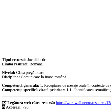
Tipul resursei:
Joc didactic
Limba resursei:
Română
Nivelul:
Clasa pregătitoare
Disciplina:
Comunicare în limba română
Competență generală:
1. Receptarea de mesaje orale în contexte d
Competența specifică vizată prioritar:
1.1.. Identificarea semnificaţi
Legătura web către resursă:
https://wordwall.net/ro/resource/1
Accesări:
795