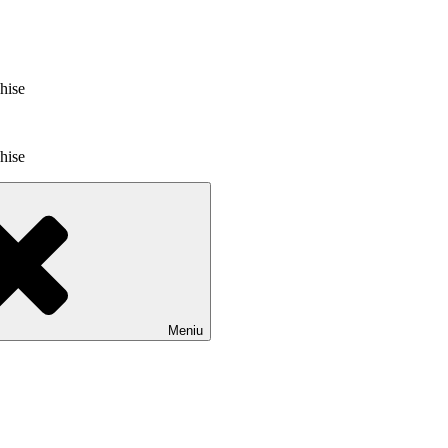
chise
chise
Meniu