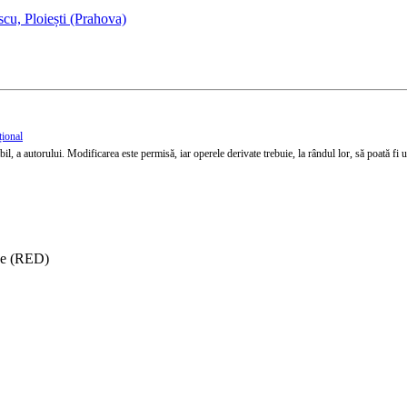
cu, Ploiești (Prahova)
țional
l, a autorului. Modificarea este permisă, iar operele derivate trebuie, la rândul lor, să poată fi util
ise (RED)