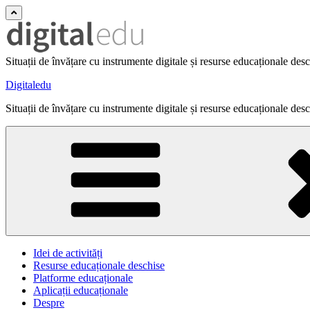
Situații de învățare cu instrumente digitale și resurse educaționale des
Digitaledu
Situații de învățare cu instrumente digitale și resurse educaționale des
Idei de activități
Resurse educaționale deschise
Platforme educaționale
Aplicații educaționale
Despre