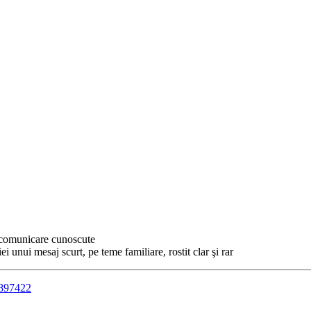
e comunicare cunoscute
ei unui mesaj scurt, pe teme familiare, rostit clar şi rar
3897422