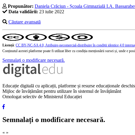
Propunător:
Daniela Crăciun - Școala Gimnazială I.A. Bassarabes
Data validării:
23 iulie 2022
Căutare avansată
Licență
:
CC BY-NC-SA 4.0, Atribuire-necomercial-distribuire în condiţii identice 4.0 interna
Conținutul acestei platforme poate fi utilizat liber cu condiția menționării sursei și, unde e posibi
Semnalați o modificare necesară.
Educație digitală cu aplicații, platforme și resurse educaționale desch
Mijloc de învățământ pentru utilizare în sistemul de învățământ
Omologat selectiv de Ministerul Educației
Semnalați o modificare necesară.
«
»