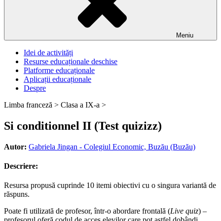
Meniu
Idei de activități
Resurse educaționale deschise
Platforme educaționale
Aplicații educaționale
Despre
Limba franceză >
Clasa a IX-a >
Si conditionnel II (Test quizizz)
Autor:
Gabriela Jingan - Colegiul Economic, Buzău (Buzău)
Descriere:
Resursa propusă cuprinde 10 itemi obiectivi cu o singura variantă de
răspuns.
Poate fi utilizată de profesor, într-o abordare frontală (
Live quiz
) –
profesorul oferă codul de acces elevilor care pot astfel dobândi