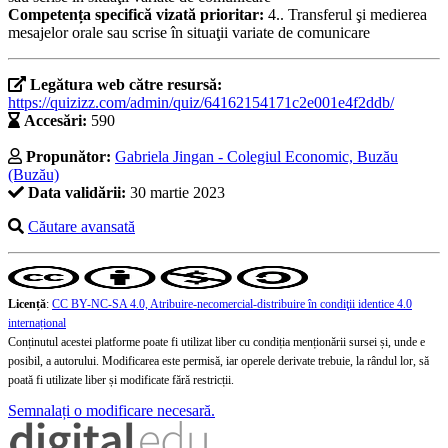
Competența specifică vizată prioritar:
4.. Transferul şi medierea
mesajelor orale sau scrise în situaţii variate de comunicare
Legătura web către resursă:
https://quizizz.com/admin/quiz/64162154171c2e001e4f2ddb/
Accesări:
590
Propunător:
Gabriela Jingan - Colegiul Economic, Buzău
(Buzău)
Data validării:
30 martie 2023
Căutare avansată
Licență
:
CC BY-NC-SA 4.0, Atribuire-necomercial-distribuire în condiţii identice 4.0
internațional
Conținutul acestei platforme poate fi utilizat liber cu condiția menționării sursei și, unde e
posibil, a autorului. Modificarea este permisă, iar operele derivate trebuie, la rândul lor, să
poată fi utilizate liber și modificate fără restricții.
Semnalați o modificare necesară.