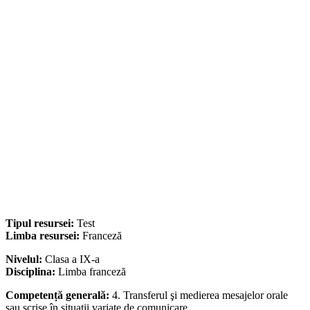
Tipul resursei:
Test
Limba resursei:
Franceză
Nivelul:
Clasa a IX-a
Disciplina:
Limba franceză
Competență generală:
4. Transferul şi medierea mesajelor orale
sau scrise în situaţii variate de comunicare