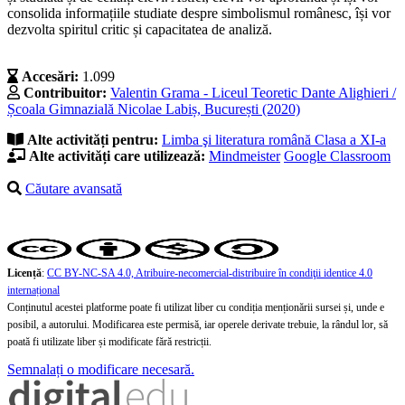
consolida informațiile studiate despre simbolismul românesc, își vor
dezvolta spiritul critic și capacitatea de analiză.
Accesări:
1.099
Contribuitor:
Valentin Grama - Liceul Teoretic Dante Alighieri /
Școala Gimnazială Nicolae Labiș, București (2020)
Alte activități pentru:
Limba şi literatura română
Clasa a XI-a
Alte activități care utilizează:
Mindmeister
Google Classroom
Căutare avansată
Licență
:
CC BY-NC-SA 4.0, Atribuire-necomercial-distribuire în condiţii identice 4.0
internațional
Conținutul acestei platforme poate fi utilizat liber cu condiția menționării sursei și, unde e
posibil, a autorului. Modificarea este permisă, iar operele derivate trebuie, la rândul lor, să
poată fi utilizate liber și modificate fără restricții.
Semnalați o modificare necesară.