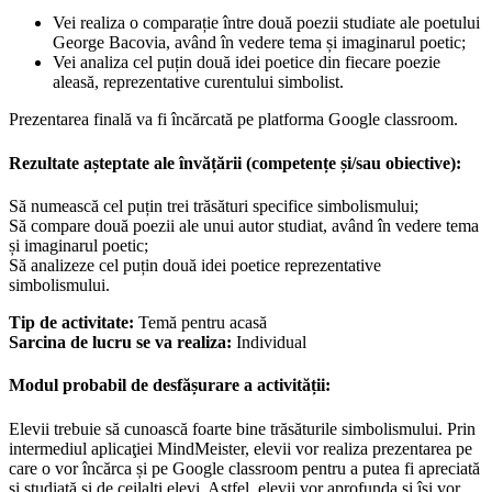
Vei realiza o comparație între două poezii studiate ale poetului
George Bacovia, având în vedere tema și imaginarul poetic;
Vei analiza cel puțin două idei poetice din fiecare poezie
aleasă, reprezentative curentului simbolist.
Prezentarea finală va fi încărcată pe platforma Google classroom.
Rezultate așteptate ale învățării (competențe și/sau obiective):
Să numească cel puțin trei trăsături specifice simbolismului;
Să compare două poezii ale unui autor studiat, având în vedere tema
și imaginarul poetic;
Să analizeze cel puțin două idei poetice reprezentative
simbolismului.
Tip de activitate:
Temă pentru acasă
Sarcina de lucru se va realiza:
Individual
Modul probabil de desfășurare a activității:
Elevii trebuie să cunoască foarte bine trăsăturile simbolismului. Prin
intermediul aplicaţiei MindMeister, elevii vor realiza prezentarea pe
care o vor încărca și pe Google classroom pentru a putea fi apreciată
și studiată și de ceilalți elevi. Astfel, elevii vor aprofunda și își vor