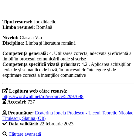
Tipul resursei:
Joc didactic
Limba resursei:
Română
Nivelul:
Clasa a V-a
Disciplina:
Limba şi literatura română
Competență generală:
4. Utilizarea corectă, adecvată şi eficientă a
limbii în procesul comunicării orale și scrise
Competența specifică vizată prioritar:
4.2.. Aplicarea achiziţiilor
lexicale şi semantice de bază, în procesul de înţelegere şi de
exprimare corectă a intenţiilor comunicative
Legătura web către resursă:
https://wordwall.net/ro/resource/52997698
Accesări:
737
Propunător:
Ecaterina Ionela Predescu - Liceul Teoretic Nicolae
Titulescu, Slatina (Olt)
Data validării:
22 februarie 2023
Căutare avansată