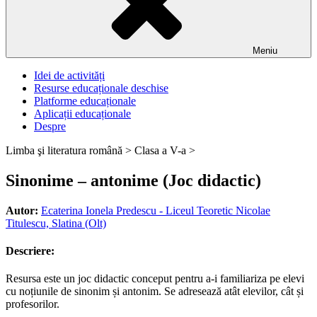
Meniu
Idei de activități
Resurse educaționale deschise
Platforme educaționale
Aplicații educaționale
Despre
Limba şi literatura română >
Clasa a V-a >
Sinonime – antonime (Joc didactic)
Autor:
Ecaterina Ionela Predescu - Liceul Teoretic Nicolae
Titulescu, Slatina (Olt)
Descriere:
Resursa este un joc didactic conceput pentru a-i familiariza pe elevi
cu noțiunile de sinonim și antonim. Se adresează atât elevilor, cât și
profesorilor.