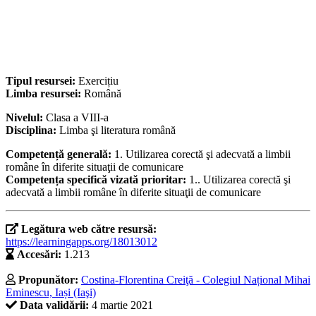
Tipul resursei:
Exercițiu
Limba resursei:
Română
Nivelul:
Clasa a VIII-a
Disciplina:
Limba şi literatura română
Competență generală:
1. Utilizarea corectă şi adecvată a limbii
române în diferite situaţii de comunicare
Competența specifică vizată prioritar:
1.. Utilizarea corectă şi
adecvată a limbii române în diferite situaţii de comunicare
Legătura web către resursă:
https://learningapps.org/18013012
Accesări:
1.213
Propunător:
Costina-Florentina Creiţă - Colegiul Național Mihai
Eminescu, Iași (Iaşi)
Data validării:
4 martie 2021