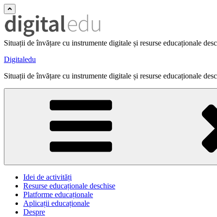
Situații de învățare cu instrumente digitale și resurse educaționale des
Digitaledu
Situații de învățare cu instrumente digitale și resurse educaționale des
Idei de activități
Resurse educaționale deschise
Platforme educaționale
Aplicații educaționale
Despre