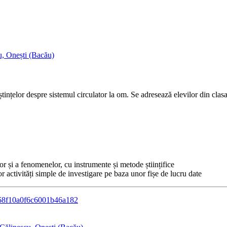
, Onești (Bacău)
tințelor despre sistemul circulator la om. Se adresează elevilor din clasa
or și a fenomenelor, cu instrumente și metode științifice
or activități simple de investigare pe baza unor fișe de lucru date
f168f10a0f6c6001b46a182