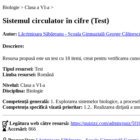
Biologie >
Clasa a VI-a >
Sistemul circulator în cifre (Test)
Autor:
Lăcrimioara Săbăreanu - Școala Gimnazială George Călinescu
Descriere:
Resursa propusă este un test cu 18 itemi, creat pentru verificarea cunoș
Tipul resursei:
Test
Limba resursei:
Română
Nivelul:
Clasa a VI-a
Disciplina:
Biologie
Competență generală:
1. Explorarea sistemelor biologice, a procesel
Competența specifică vizată prioritar:
1.2.. Realizarea dirijată a un
Legătura web către resursă:
https://quizizz.com/admin/quiz/5
Accesări:
866