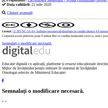
Propunător:
Lăcrimioara Săbăreanu - Școala Gimnazială George 
Data validării:
21 iulie 2020
Căutare avansată
Licență
:
CC BY-NC-SA 4.0, Atribuire-necomercial-distribuire în condiţii identice 4.0 interna
Conținutul acestei platforme poate fi utilizat liber cu condiția menționării sursei și, unde e posibi
Semnalați o modificare necesară.
Educație digitală cu aplicații, platforme și resurse educaționale desch
Mijloc de învățământ pentru utilizare în sistemul de învățământ
Omologat selectiv de Ministerul Educației
Semnalați o modificare necesară.
«
»