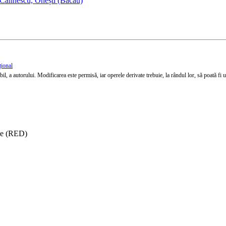
Călinescu, Onești (Bacău)
țional
l, a autorului. Modificarea este permisă, iar operele derivate trebuie, la rândul lor, să poată fi util
ise (RED)