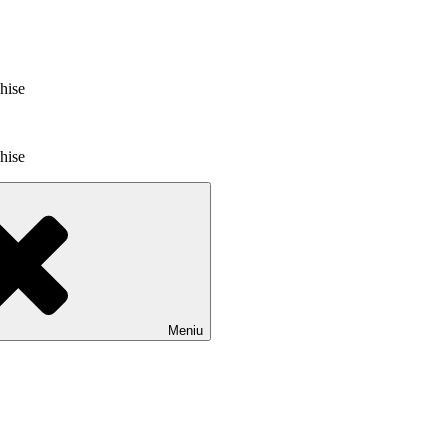
chise
chise
Meniu