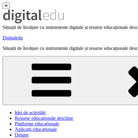
Situații de învățare cu instrumente digitale și resurse educaționale des
Digitaledu
Situații de învățare cu instrumente digitale și resurse educaționale des
Idei de activități
Resurse educaționale deschise
Platforme educaționale
Aplicații educaționale
Despre