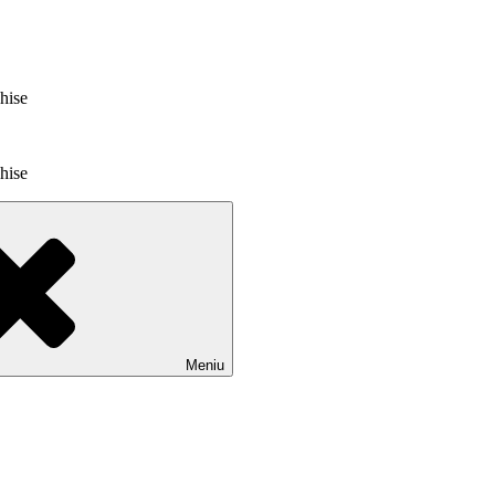
chise
chise
Meniu