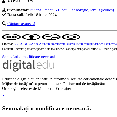
Accesări:
1.979
Propunător:
Iuliana Stanciu - Liceul Tehnologic, Iernut (Mureş)
Data validării:
18 iunie 2024
Căutare avansată
Licență
:
CC BY-NC-SA 4.0, Atribuire-necomercial-distribuire în condiţii identice 4.0 interna
Conținutul acestei platforme poate fi utilizat liber cu condiția menționării sursei și, unde e posibi
Semnalați o modificare necesară.
Educație digitală cu aplicații, platforme și resurse educaționale desch
Mijloc de învățământ pentru utilizare în sistemul de învățământ
Omologat selectiv de Ministerul Educației
Semnalați o modificare necesară.