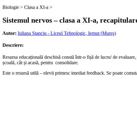
Biologie >
Clasa a XI-a >
Sistemul nervos – clasa a XI-a, recapitulare
Autor:
Iuliana Stanciu - Liceul Tehnologic, Iernut (Mureş)
Descriere:
Resursa educațională deschisă constă într-o fișă de lucru/ de evaluare, c
școală, cât și acasă, pentru consolidare.
Este o resursă utilă – elevii primesc imediat feedback. Se poate comuta î