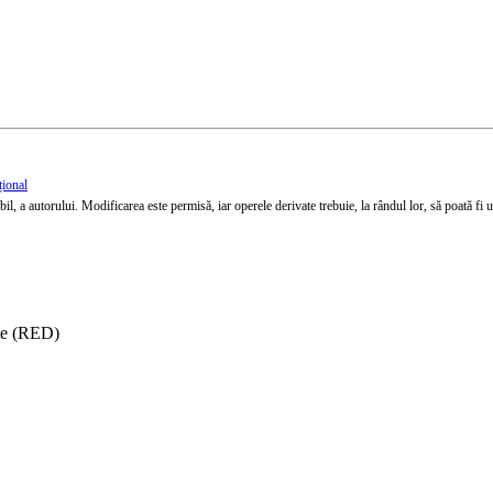
țional
l, a autorului. Modificarea este permisă, iar operele derivate trebuie, la rândul lor, să poată fi util
ise (RED)