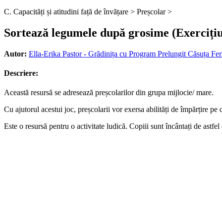
C. Capacități și atitudini față de învățare >
Preșcolar >
Sortează legumele după grosime (Exercițiu 
Autor:
Ella-Erika Pastor - Grădinița cu Program Prelungit Căsuța Fe
Descriere:
Această resursă se adresează preșcolarilor din grupa mijlocie/ mare.
Cu ajutorul acestui joc, preșcolarii vor exersa abilități de împărțire pe 
Este o resursă pentru o activitate ludică. Copiii sunt încântați de astfel 