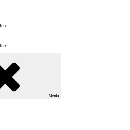
chise
chise
Meniu