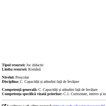
Tipul resursei:
Joc didactic
Limba resursei:
Română
Nivelul:
Preșcolar
Disciplina:
C. Capacități și atitudini față de învățare
Competență generală:
C. Capacități și atitudini față de învățare
Competența specifică vizată prioritar:
C.1. Curiozitate, interes și in