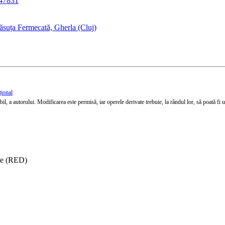
647831
ăsuța Fermecată, Gherla (Cluj)
țional
l, a autorului. Modificarea este permisă, iar operele derivate trebuie, la rândul lor, să poată fi util
ise (RED)