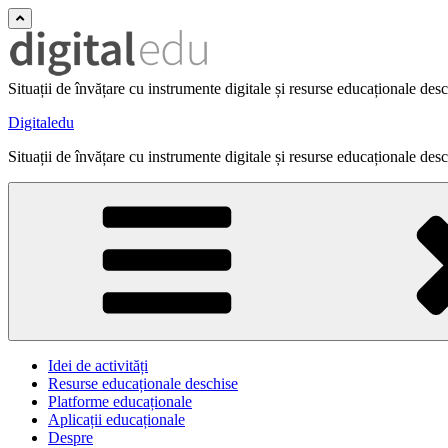
Situații de învățare cu instrumente digitale și resurse educaționale des
Digitaledu
Situații de învățare cu instrumente digitale și resurse educaționale des
Idei de activități
Resurse educaționale deschise
Platforme educaționale
Aplicații educaționale
Despre