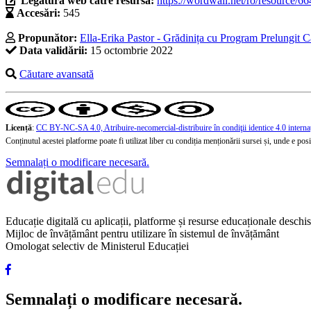
Legătura web către resursă:
https://wordwall.net/ro/resource/6
Accesări:
545
Propunător:
Ella-Erika Pastor - Grădinița cu Program Prelungit C
Data validării:
15 octombrie 2022
Căutare avansată
Licență
:
CC BY-NC-SA 4.0, Atribuire-necomercial-distribuire în condiţii identice 4.0 interna
Conținutul acestei platforme poate fi utilizat liber cu condiția menționării sursei și, unde e posibi
Semnalați o modificare necesară.
Educație digitală cu aplicații, platforme și resurse educaționale desch
Mijloc de învățământ pentru utilizare în sistemul de învățământ
Omologat selectiv de Ministerul Educației
Semnalați o modificare necesară.