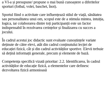
a VI-a și presupune/ propune o mai bună cunoaștere a diferitelor
sporturi (fotbal, volei, baschet, înot).
Sportul fiind o activitate care influențează stilul de viață, sănătatea
sau personalitatea unui om, scopul este de a stimula mintea, intuiția,
logica, iar colaborarea dintre toți participanții este un factor
indispensabil în rezolvarea cerințelor și finalizarea cu succes a
jocului.
În cadrul acestui joc didactic sunt evaluate cunoștințele variate
deținute de către elevi, atât din cadrul conținutului lecției de
educației fizică, cât și din cadrul activităților sportive. Elevii trebuie
să dețină informații generale, precum și elemente de bază.
Competența specifică vizată prioritar: 2.2. Identificarea, în cadrul
activităților de educație fizică, a elementelor care definesc
dezvoltarea fizică armonioasă