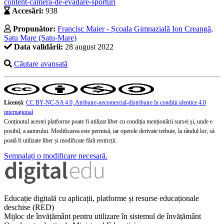
content-camera-de-evadare-sporturi
Accesări:
938
Propunător:
Francisc Maier - Școala Gimnazială Ion Creangă,
Satu Mare (Satu-Mare)
Data validării:
28 august 2022
Căutare avansată
Licență
:
CC BY-NC-SA 4.0, Atribuire-necomercial-distribuire în condiţii identice 4.0
internațional
Conținutul acestei platforme poate fi utilizat liber cu condiția menționării sursei și, unde e
posibil, a autorului. Modificarea este permisă, iar operele derivate trebuie, la rândul lor, să
poată fi utilizate liber și modificate fără restricții.
Semnalați o modificare necesară.
Educație digitală cu aplicații, platforme și resurse educaționale
deschise (RED)
Mijloc de învățământ pentru utilizare în sistemul de învățământ