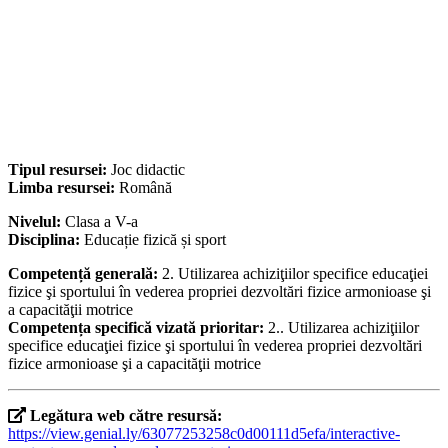
Tipul resursei:
Joc didactic
Limba resursei:
Română
Nivelul:
Clasa a V-a
Disciplina:
Educație fizică și sport
Competență generală:
2. Utilizarea achiziţiilor specifice educaţiei
fizice şi sportului în vederea propriei dezvoltări fizice armonioase şi
a capacităţii motrice
Competența specifică vizată prioritar:
2.. Utilizarea achiziţiilor
specifice educaţiei fizice şi sportului în vederea propriei dezvoltări
fizice armonioase şi a capacităţii motrice
Legătura web către resursă:
https://view.genial.ly/63077253258c0d00111d5efa/interactive-