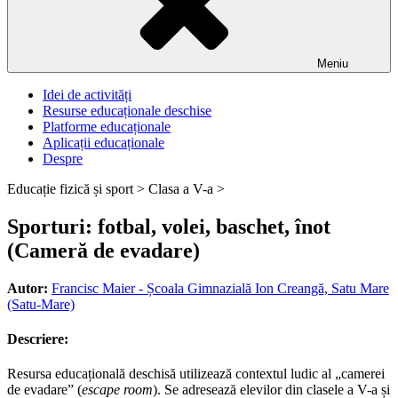
Meniu
Idei de activități
Resurse educaționale deschise
Platforme educaționale
Aplicații educaționale
Despre
Educație fizică și sport >
Clasa a V-a >
Sporturi: fotbal, volei, baschet, înot
(Cameră de evadare)
Autor:
Francisc Maier - Școala Gimnazială Ion Creangă, Satu Mare
(Satu-Mare)
Descriere:
Resursa educațională deschisă utilizează contextul ludic al „camerei
de evadare” (
escape room
). Se adresează elevilor din clasele a V-a și