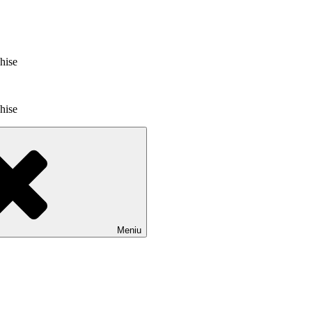
chise
chise
Meniu