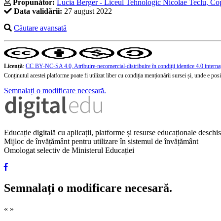
Propunător:
Lucia Berger - Liceul Tehnologic Nicolae Teclu, Co
Data validării:
27 august 2022
Căutare avansată
Licență
:
CC BY-NC-SA 4.0, Atribuire-necomercial-distribuire în condiţii identice 4.0 interna
Conținutul acestei platforme poate fi utilizat liber cu condiția menționării sursei și, unde e posibi
Semnalați o modificare necesară.
Educație digitală cu aplicații, platforme și resurse educaționale desch
Mijloc de învățământ pentru utilizare în sistemul de învățământ
Omologat selectiv de Ministerul Educației
Semnalați o modificare necesară.
«
»