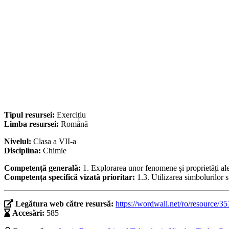
Tipul resursei:
Exercițiu
Limba resursei:
Română
Nivelul:
Clasa a VII-a
Disciplina:
Chimie
Competență generală:
1. Explorarea unor fenomene și proprietăți ale 
Competența specifică vizată prioritar:
1.3. Utilizarea simbolurilor
Legătura web către resursă:
https://wordwall.net/ro/resource/3
Accesări:
585