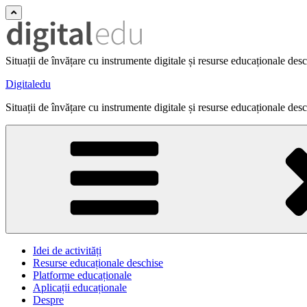
Situații de învățare cu instrumente digitale și resurse educaționale des
Digitaledu
Situații de învățare cu instrumente digitale și resurse educaționale des
Idei de activități
Resurse educaționale deschise
Platforme educaționale
Aplicații educaționale
Despre