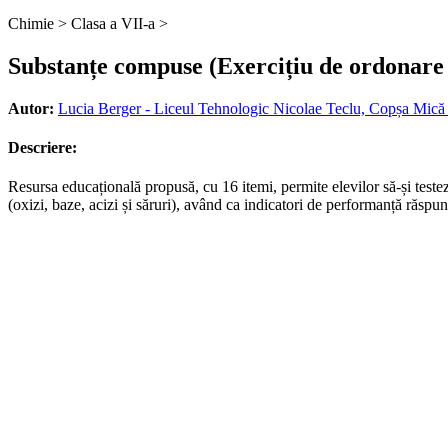
Chimie >
Clasa a VII-a >
Substanțe compuse (Exercițiu de ordonare
Autor:
Lucia Berger - Liceul Tehnologic Nicolae Teclu, Copșa Mică 
Descriere:
Resursa educațională propusă, cu 16 itemi, permite elevilor să-și teste
(oxizi, baze, acizi și săruri), având ca indicatori de performanță răspuns