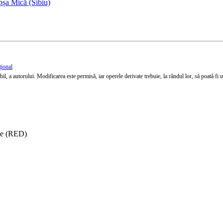
pșa Mică (Sibiu)
țional
l, a autorului. Modificarea este permisă, iar operele derivate trebuie, la rândul lor, să poată fi util
ise (RED)