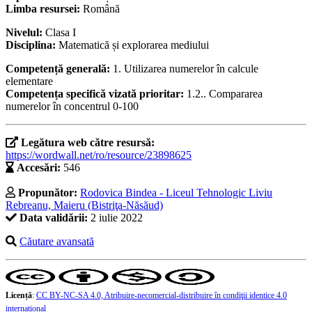
Limba resursei:
Română
Nivelul:
Clasa I
Disciplina:
Matematică și explorarea mediului
Competență generală:
1. Utilizarea numerelor în calcule
elementare
Competența specifică vizată prioritar:
1.2.. Compararea
numerelor în concentrul 0-100
Legătura web către resursă:
https://wordwall.net/ro/resource/23898625
Accesări:
546
Propunător:
Rodovica Bindea - Liceul Tehnologic Liviu
Rebreanu, Maieru (Bistriţa-Năsăud)
Data validării:
2 iulie 2022
Căutare avansată
Licență
:
CC BY-NC-SA 4.0, Atribuire-necomercial-distribuire în condiţii identice 4.0
internațional