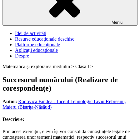
Meniu
Idei de activități
Resurse educaționale deschise
Platforme educaționale
Aplicații educaționale
Despre
Matematică și explorarea mediului >
Clasa I >
Succesorul numărului (Realizare de
corespondențe)
Autor:
Rodovica Bindea - Liceul Tehnologic Liviu Rebreanu,
Maieru (Bistriţa-Năsăud)
Descriere:
Prin acest exercițiu, elevii își vor consolida cunoștințele legate de
cunoașterea unor termeni matematici, respectiv succesorul unui