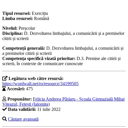
Tipul resursei:
Exercițiu
Limba resursei:
Română
Nivelul:
Preșcolar
Disciplina:
D. Dezvoltarea limbajului, a comunicării și a premiselor
citirii și scrierii
Competență generală:
D. Dezvoltarea limbajului, a comunicării și
a premiselor citirii și scrierii
Competența specifică vizată prioritar:
D.3. Premise ale citirii și
scrierii, în contexte de comunicare cunoscute
Legătura web către resursă:
https://wordwall.net/ro/resource/34199505
Accesări:
475
Propunător:
Felicia Andreea Pâslaru - Școala Gimnazială Mihai
Viteazul, Fetești (Ialomiţa)
Data validării:
11 iulie 2022
Căutare avansată