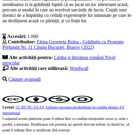
următoarea zi la grădiniță faptul că au jucat un joc interesant acasă,
precum și modul în care au rezolvat sarcinile de lucru. Copiii sunt
dornici de a împărtăși cu ceilalți experiențele lor minunate pe care le-
au desfășurat acasă cu părinții, și cu frații lor.
Accesări:
1.000
Contribuitor:
Elena Georgeta Bolea - Grădinița cu Program
Prelungit Nr. 11 Căsuța Bucuriei, Brașov (2022)
Alte activități pentru:
Limba şi literatura română
Nivel
preșcolar
Alte activități care utilizează:
Wordwall
Căutare avansată
Licență
:
CC BY-NC-SA 4.0, Atribuire-necomercial-distribuire în condiţii identice 4.0
internațional
Conținutul acestei platforme poate fi utilizat liber cu condiția menționării sursei și, unde e
posibil, a autorului. Modificarea este permisă, iar operele derivate trebuie, la rândul lor, să
poată fi utilizate liber și modificate fără restricții.