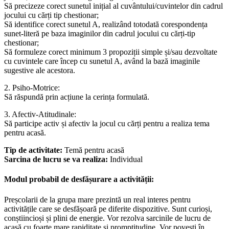
Să precizeze corect sunetul inițial al cuvântului/cuvintelor din cadrul
jocului cu cărți tip chestionar;
Să identifice corect sunetul A, realizând totodată corespondența
sunet-literă pe baza imaginilor din cadrul jocului cu cărți-tip
chestionar;
Să formuleze corect minimum 3 propoziții simple și/sau dezvoltate
cu cuvintele care încep cu sunetul A, având la bază imaginile
sugestive ale acestora.
2. Psiho-Motrice:
Să răspundă prin acțiune la cerința formulată.
3. Afectiv-Atitudinale:
Să participe activ și afectiv la jocul cu cărți pentru a realiza tema
pentru acasă.
Tip de activitate:
Temă pentru acasă
Sarcina de lucru se va realiza:
Individual
Modul probabil de desfășurare a activității:
Preșcolarii de la grupa mare prezintă un real interes pentru
activitățile care se desfășoară pe diferite dispozitive. Sunt curioși,
conștiincioși și plini de energie. Vor rezolva sarcinile de lucru de
acasă cu foarte mare rapiditate și promptitudine. Vor povesti în