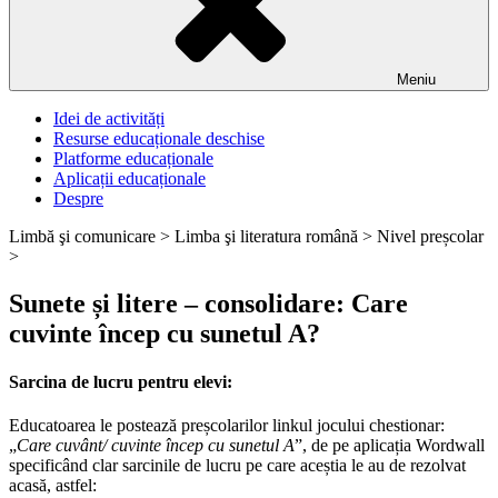
Meniu
Idei de activități
Resurse educaționale deschise
Platforme educaționale
Aplicații educaționale
Despre
Limbă şi comunicare >
Limba şi literatura română >
Nivel preșcolar
>
Sunete și litere – consolidare: Care
cuvinte încep cu sunetul A?
Sarcina de lucru pentru elevi:
Educatoarea le postează preșcolarilor linkul jocului chestionar:
„
Care cuvânt/ cuvinte încep cu sunetul A
”, de pe aplicația Wordwall
specificând clar sarcinile de lucru pe care aceștia le au de rezolvat
acasă, astfel: