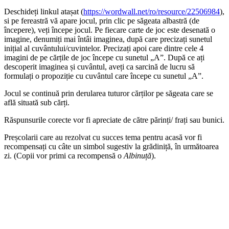
Deschideți linkul atașat (
https://wordwall.net/ro/resource/22506984
),
si pe fereastră vă apare jocul, prin clic pe săgeata albastră (de
începere), veți începe jocul. Pe fiecare carte de joc este desenată o
imagine, denumiți mai întâi imaginea, după care precizați sunetul
inițial al cuvântului/cuvintelor. Precizați apoi care dintre cele 4
imagini de pe cărțile de joc începe cu sunetul „A”. După ce ați
descoperit imaginea și cuvântul, aveți ca sarcină de lucru să
formulați o propoziție cu cuvântul care începe cu sunetul „A”.
Jocul se continuă prin derularea tuturor cărților pe săgeata care se
află situată sub cărți.
Răspunsurile corecte vor fi apreciate de către părinți/ frați sau bunici.
Preșcolarii care au rezolvat cu succes tema pentru acasă vor fi
recompensați cu câte un simbol sugestiv la grădiniță, în următoarea
zi. (Copii vor primi ca recompensă o
Albinuță
).