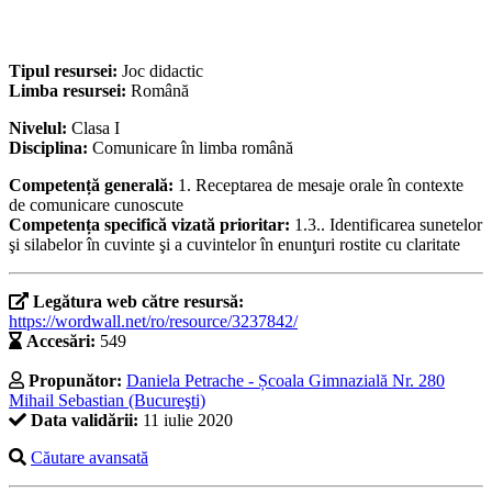
Tipul resursei:
Joc didactic
Limba resursei:
Română
Nivelul:
Clasa I
Disciplina:
Comunicare în limba română
Competență generală:
1. Receptarea de mesaje orale în contexte
de comunicare cunoscute
Competența specifică vizată prioritar:
1.3.. Identificarea sunetelor
şi silabelor în cuvinte şi a cuvintelor în enunţuri rostite cu claritate
Legătura web către resursă:
https://wordwall.net/ro/resource/3237842/
Accesări:
549
Propunător:
Daniela Petrache - Școala Gimnazială Nr. 280
Mihail Sebastian (Bucureşti)
Data validării:
11 iulie 2020
Căutare avansată