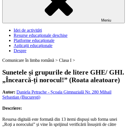
Meniu
Idei de activități
Resurse educaționale deschise
Platforme educaționale
Aplicații educaționale
Despre
Comunicare în limba română >
Clasa I >
Sunetele și grupurile de litere GHE/ GHI.
„Încearcă-ți norocul!” (Roata aleatoare)
Autor:
Daniela Petrache - Școala Gimnazială Nr. 280 Mihail
Sebastian (Bucureşti)
Descriere:
Resursa digitală este formată din 13 itemi dispuși sub forma unei
„Roți a norocului” și vine în sprijinul verificării însușirii de către