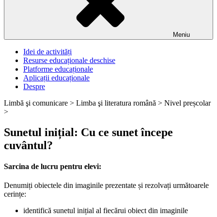
Meniu
Idei de activități
Resurse educaționale deschise
Platforme educaționale
Aplicații educaționale
Despre
Limbă şi comunicare >
Limba şi literatura română >
Nivel preșcolar
>
Sunetul inițial: Cu ce sunet începe
cuvântul?
Sarcina de lucru pentru elevi:
Denumiți obiectele din imaginile prezentate și rezolvați următoarele
cerințe:
identifică sunetul inițial al fiecărui obiect din imaginile