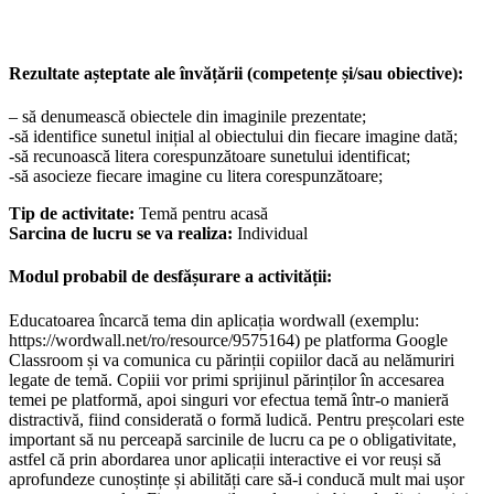
Rezultate așteptate ale învățării (competențe și/sau obiective):
– să denumească obiectele din imaginile prezentate;
-să identifice sunetul inițial al obiectului din fiecare imagine dată;
-să recunoască litera corespunzătoare sunetului identificat;
-să asocieze fiecare imagine cu litera corespunzătoare;
Tip de activitate:
Temă pentru acasă
Sarcina de lucru se va realiza:
Individual
Modul probabil de desfășurare a activității:
Educatoarea încarcă tema din aplicația wordwall (exemplu:
https://wordwall.net/ro/resource/9575164) pe platforma Google
Classroom și va comunica cu părinții copiilor dacă au nelămuriri
legate de temă. Copiii vor primi sprijinul părinților în accesarea
temei pe platformă, apoi singuri vor efectua temă într-o manieră
distractivă, fiind considerată o formă ludică. Pentru preșcolari este
important să nu perceapă sarcinile de lucru ca pe o obligativitate,
astfel că prin abordarea unor aplicații interactive ei vor reuși să
aprofundeze cunoștințe și abilități care să-i conducă mult mai ușor