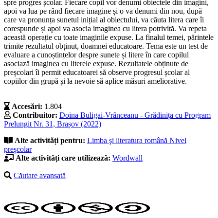
spre progres școlar. Fiecare copil vor denumi obiectele din imagini,
apoi va lua pe rând fiecare imagine și o va denumi din nou, după
care va pronunța sunetul inițial al obiectului, va căuta litera care îi
corespunde și apoi va asocia imaginea cu litera potrivită. Va repeta
această operație cu toate imaginile expuse. La finalul temei, părintele
trimite rezultatul obținut, doamnei educatoare. Tema este un test de
evaluare a cunoștințelor despre sunete și litere în care copilul
asociază imaginea cu literele expuse. Rezultatele obținute de
preșcolari îi permit educatoarei să observe progresul școlar al
copiilor din grupă și la nevoie să aplice măsuri ameliorative.
Accesări:
1.804
Contribuitor:
Doina Buligai-Vrânceanu - Grădinița cu Program
Prelungit Nr. 31, Brașov (2022)
Alte activități pentru:
Limba şi literatura română
Nivel
preșcolar
Alte activități care utilizează:
Wordwall
Căutare avansată