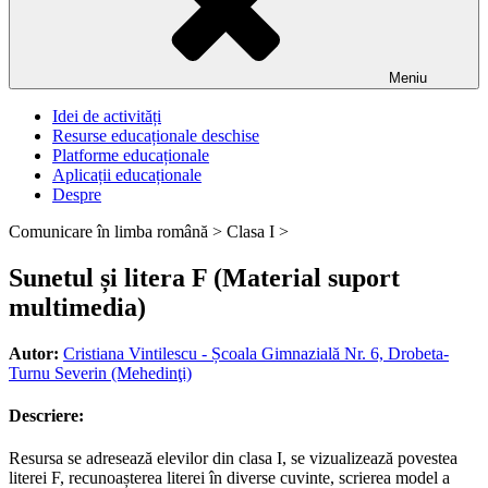
Meniu
Idei de activități
Resurse educaționale deschise
Platforme educaționale
Aplicații educaționale
Despre
Comunicare în limba română >
Clasa I >
Sunetul și litera F (Material suport
multimedia)
Autor:
Cristiana Vintilescu - Școala Gimnazială Nr. 6, Drobeta-
Turnu Severin (Mehedinţi)
Descriere:
Resursa se adresează elevilor din clasa I, se vizualizează povestea
literei F, recunoașterea literei în diverse cuvinte, scrierea model a