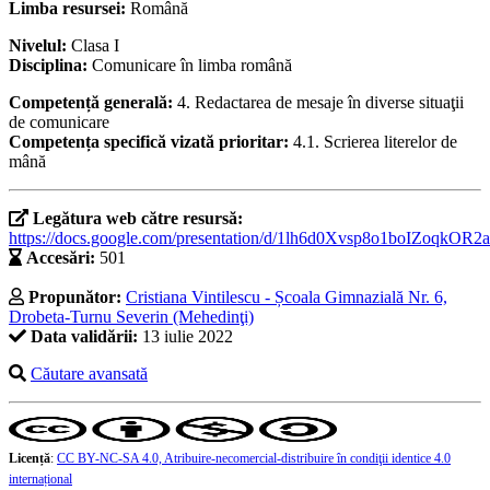
Limba resursei:
Română
Nivelul:
Clasa I
Disciplina:
Comunicare în limba română
Competență generală:
4. Redactarea de mesaje în diverse situaţii
de comunicare
Competența specifică vizată prioritar:
4.1. Scrierea literelor de
mână
Legătura web către resursă:
https://docs.google.com/presentation/d/1lh6d0Xvsp8o1boIZoqk
Accesări:
501
Propunător:
Cristiana Vintilescu - Școala Gimnazială Nr. 6,
Drobeta-Turnu Severin (Mehedinţi)
Data validării:
13 iulie 2022
Căutare avansată
Licență
:
CC BY-NC-SA 4.0, Atribuire-necomercial-distribuire în condiţii identice 4.0
internațional