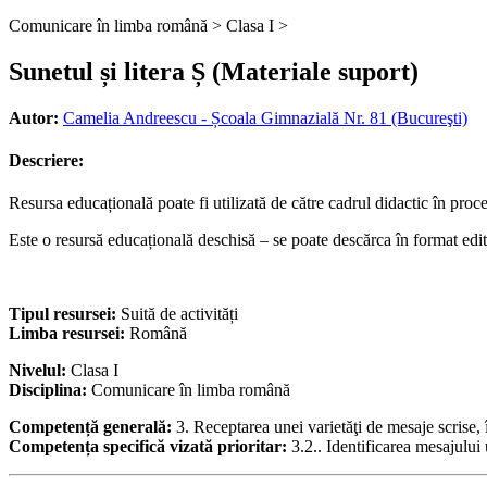
Comunicare în limba română >
Clasa I >
Sunetul și litera Ș (Materiale suport)
Autor:
Camelia Andreescu - Școala Gimnazială Nr. 81 (Bucureşti)
Descriere:
Resursa educațională poate fi utilizată de către cadrul didactic în proce
Este o resursă educațională deschisă – se poate descărca în format edit
Tipul resursei:
Suită de activități
Limba resursei:
Română
Nivelul:
Clasa I
Disciplina:
Comunicare în limba română
Competență generală:
3. Receptarea unei varietăţi de mesaje scrise
Competența specifică vizată prioritar:
3.2.. Identificarea mesajului