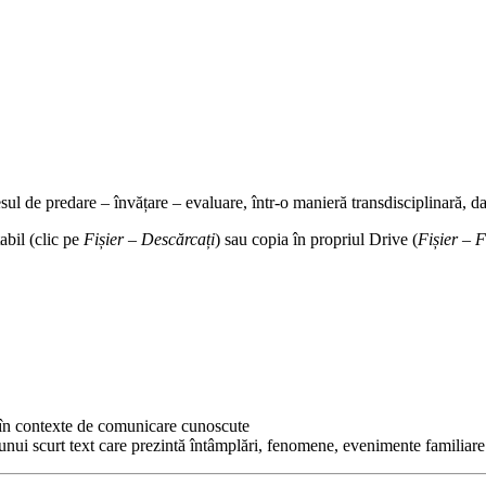
sul de predare – învățare – evaluare, într-o manieră transdisciplinară, dar
abil (clic pe
Fișier – Descărcați
) sau copia în propriul Drive (
Fișier – F
, în contexte de comunicare cunoscute
 unui scurt text care prezintă întâmplări, fenomene, evenimente familiare