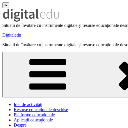
Situații de învățare cu instrumente digitale și resurse educaționale des
Digitaledu
Situații de învățare cu instrumente digitale și resurse educaționale des
Idei de activități
Resurse educaționale deschise
Platforme educaționale
Aplicații educaționale
Despre