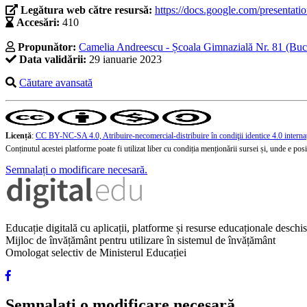
Legătura web către resursă:
https://docs.google.com/prese
Accesări:
410
Propunător:
Camelia Andreescu - Școala Gimnazială Nr. 81 (Bucu
Data validării:
29 ianuarie 2023
Căutare avansată
Licență
:
CC BY-NC-SA 4.0, Atribuire-necomercial-distribuire în condiţii identice 4.0 interna
Conținutul acestei platforme poate fi utilizat liber cu condiția menționării sursei și, unde e posibi
Semnalați o modificare necesară.
Educație digitală cu aplicații, platforme și resurse educaționale desch
Mijloc de învățământ pentru utilizare în sistemul de învățământ
Omologat selectiv de Ministerul Educației
Semnalați o modificare necesară.