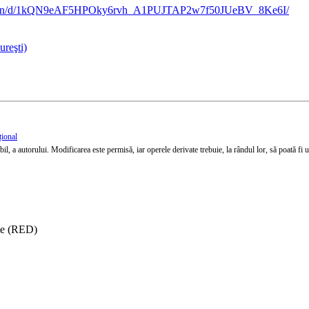
ntation/d/1kQN9eAF5HPOky6rvh_A1PUJTAP2w7f50JUeBV_8Ke6I/
reşti)
țional
l, a autorului. Modificarea este permisă, iar operele derivate trebuie, la rândul lor, să poată fi util
ise (RED)