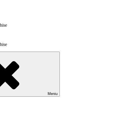
chise
chise
Meniu