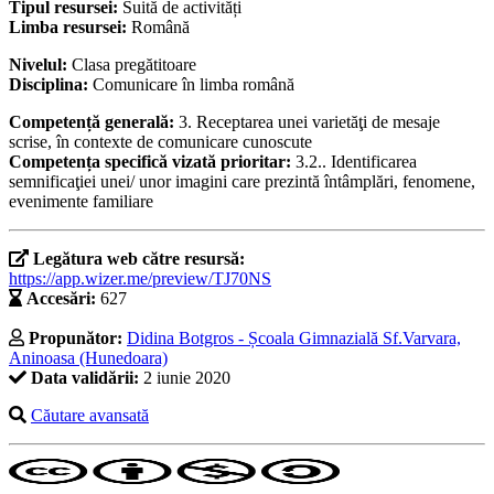
Tipul resursei:
Suită de activități
Limba resursei:
Română
Nivelul:
Clasa pregătitoare
Disciplina:
Comunicare în limba română
Competență generală:
3. Receptarea unei varietăţi de mesaje
scrise, în contexte de comunicare cunoscute
Competența specifică vizată prioritar:
3.2.. Identificarea
semnificaţiei unei/ unor imagini care prezintă întâmplări, fenomene,
evenimente familiare
Legătura web către resursă:
https://app.wizer.me/preview/TJ70NS
Accesări:
627
Propunător:
Didina Botgros - Școala Gimnazială Sf.Varvara,
Aninoasa (Hunedoara)
Data validării:
2 iunie 2020
Căutare avansată