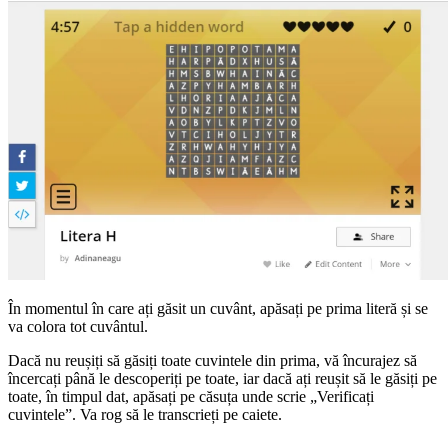
În momentul în care ați găsit un cuvânt, apăsați pe prima literă și se
va colora tot cuvântul.
Dacă nu reușiți să găsiți toate cuvintele din prima, vă încurajez să
încercați până le descoperiți pe toate, iar dacă ați reușit să le găsiți pe
toate, în timpul dat, apăsați pe căsuța unde scrie „Verificați
cuvintele”. Va rog să le transcrieți pe caiete.