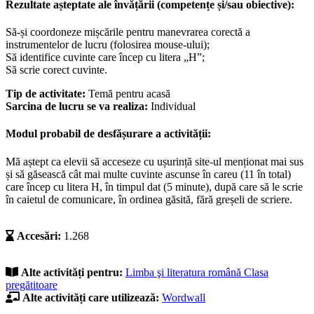
Rezultate așteptate ale învățării (competențe și/sau obiective):
Să-și coordoneze mișcările pentru manevrarea corectă a
instrumentelor de lucru (folosirea mouse-ului);
Să identifice cuvinte care încep cu litera „H”;
Să scrie corect cuvinte.
Tip de activitate:
Temă pentru acasă
Sarcina de lucru se va realiza:
Individual
Modul probabil de desfășurare a activității:
Mă aștept ca elevii să acceseze cu ușurință site-ul menționat mai sus
și să găsească cât mai multe cuvinte ascunse în careu (11 în total)
care încep cu litera H, în timpul dat (5 minute), după care să le scrie
în caietul de comunicare, în ordinea găsită, fără greșeli de scriere.
Accesări:
1.268
Alte activități pentru:
Limba şi literatura română
Clasa
pregătitoare
Alte activități care utilizează:
Wordwall