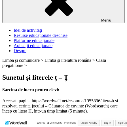
Meniu
Idei de activități
Resurse educaționale deschise
Platforme educaționale
Aplicații educaționale
Despre
Limbă şi comunicare >
Limba şi literatura română >
Clasa
pregătitoare >
Sunetul și literele ț – Ț
Sarcina de lucru pentru elevi:
Accesați pagina https://wordwall.net/resource/1955896/litera-h și
rezolvați cerința jocului – Căutarea de cuvinte (Wordsearch) care
încep cu litera H, într-un timp limitat (5 minute).