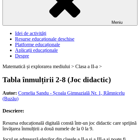
Meniu
Idei de activități
Resurse educaționale deschise
Platforme educaționale
Aplicații educaționale
Despre
Matematică și explorarea mediului >
Clasa a II-a >
Tabla înmulțirii 2-8 (Joc didactic)
Autor:
Cornelia Sandu - Școala Gimnazială Nr. 1, Râmnicelu
(Buzău)
Descriere:
Resursa educațională digitală constă într-un joc didactic care sprijină
învățarea înmulțirii a două numele de la 0 la 9.
Jocul se adresează elevilor din clasele a II-a și a III-a și poate fi