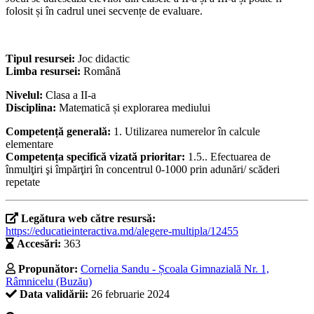
folosit și în cadrul unei secvențe de evaluare.
Tipul resursei:
Joc didactic
Limba resursei:
Română
Nivelul:
Clasa a II-a
Disciplina:
Matematică și explorarea mediului
Competență generală:
1. Utilizarea numerelor în calcule
elementare
Competența specifică vizată prioritar:
1.5.. Efectuarea de
înmulţiri şi împărţiri în concentrul 0-1000 prin adunări/ scăderi
repetate
Legătura web către resursă:
https://educatieinteractiva.md/alegere-multipla/12455
Accesări:
363
Propunător:
Cornelia Sandu - Școala Gimnazială Nr. 1,
Râmnicelu (Buzău)
Data validării:
26 februarie 2024