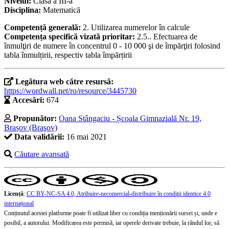
Nivelul:
Clasa a III-a
Disciplina:
Matematică
Competență generală:
2. Utilizarea numerelor în calcule
Competența specifică vizată prioritar:
2.5.. Efectuarea de
înmulţiri de numere în concentrul 0 - 10 000 şi de împărţiri folosind
tabla înmulțirii, respectiv tabla împărțirii
Legătura web către resursă:
https://wordwall.net/ro/resource/3445730
Accesări:
674
Propunător:
Oana Stângaciu - Școala Gimnazială Nr. 19,
Brașov (Braşov)
Data validării:
16 mai 2021
Căutare avansată
Licență
:
CC BY-NC-SA 4.0, Atribuire-necomercial-distribuire în condiţii identice 4.0
internațional
Conținutul acestei platforme poate fi utilizat liber cu condiția menționării sursei și, unde e
posibil, a autorului. Modificarea este permisă, iar operele derivate trebuie, la rândul lor, să