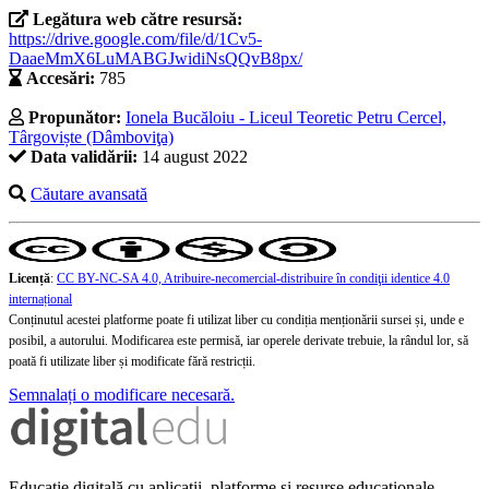
Legătura web către resursă:
https://drive.google.com/file/d/1Cv5-
DaaeMmX6LuMABGJwidiNsQQvB8px/
Accesări:
785
Propunător:
Ionela Bucăloiu - Liceul Teoretic Petru Cercel,
Târgoviște (Dâmboviţa)
Data validării:
14 august 2022
Căutare avansată
Licență
:
CC BY-NC-SA 4.0, Atribuire-necomercial-distribuire în condiţii identice 4.0
internațional
Conținutul acestei platforme poate fi utilizat liber cu condiția menționării sursei și, unde e
posibil, a autorului. Modificarea este permisă, iar operele derivate trebuie, la rândul lor, să
poată fi utilizate liber și modificate fără restricții.
Semnalați o modificare necesară.
Educație digitală cu aplicații, platforme și resurse educaționale