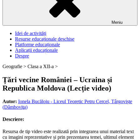
Meniu
Idei de activități
Resurse educaționale deschise
Platforme educaționale
Aplicații educaționale
Despre
Geografie >
Clasa a XII-a >
Țări vecine României – Ucraina și
Republica Moldova (Lecție video)
Autor:
Ionela Bucăloiu - Liceul Teoretic Petru Cercel, Târgoviște
(Dâmboviţa)
Descriere:
Resursa de tip video este realizată prin integrarea unui material text
cu imagini reprezentative și prin prezentarea temei, ultimul element