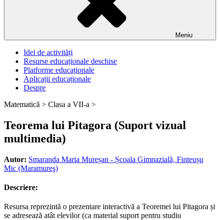
Meniu
Idei de activități
Resurse educaționale deschise
Platforme educaționale
Aplicații educaționale
Despre
Matematică >
Clasa a VII-a >
Teorema lui Pitagora (Suport vizual
multimedia)
Autor:
Smaranda Maria Mureșan - Școala Gimnazială, Finteușu
Mic (Maramureş)
Descriere:
Resursa reprezintă o prezentare interactivă a Teoremei lui Pitagora și
se adresează atât elevilor (ca material suport pentru studiu