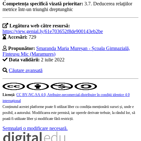
Competența specifică vizată prioritar:
3.7. Deducerea relaţiilor
metrice într-un triunghi dreptunghic
Legătura web către resursă:
https://view.genial.ly/61e703652f8de900143eb2be
Accesări:
729
Propunător:
Smaranda Maria Mureșan - Școala Gimnazială,
Finteușu Mic (Maramureş)
Data validării:
2 iulie 2022
Căutare avansată
Licență
:
CC BY-NC-SA 4.0, Atribuire-necomercial-distribuire în condiţii identice 4.0
internațional
Conținutul acestei platforme poate fi utilizat liber cu condiția menționării sursei și, unde e
posibil, a autorului. Modificarea este permisă, iar operele derivate trebuie, la rândul lor, să
poată fi utilizate liber și modificate fără restricții.
Semnalați o modificare necesară.