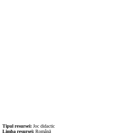
Tipul resursei:
Joc didactic
Limba resursei:
Română