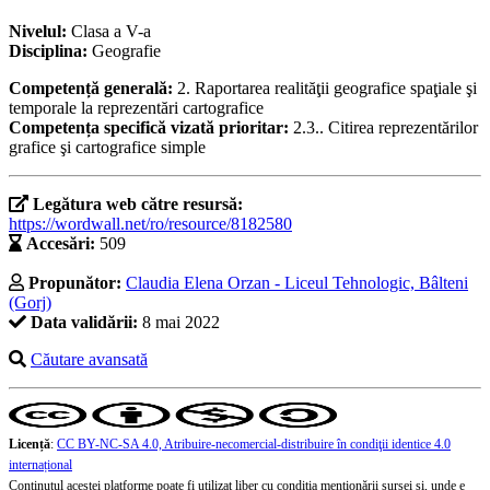
Nivelul:
Clasa a V-a
Disciplina:
Geografie
Competență generală:
2. Raportarea realităţii geografice spaţiale şi
temporale la reprezentări cartografice
Competența specifică vizată prioritar:
2.3.. Citirea reprezentărilor
grafice şi cartografice simple
Legătura web către resursă:
https://wordwall.net/ro/resource/8182580
Accesări:
509
Propunător:
Claudia Elena Orzan - Liceul Tehnologic, Bâlteni
(Gorj)
Data validării:
8 mai 2022
Căutare avansată
Licență
:
CC BY-NC-SA 4.0, Atribuire-necomercial-distribuire în condiţii identice 4.0
internațional
Conținutul acestei platforme poate fi utilizat liber cu condiția menționării sursei și, unde e