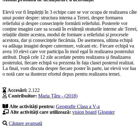
Elevii vor fi împărțiți în 3 echipe care se vor ocupa de realizarea câte
unui poster despre: structura interna a Terrei, despre formarea
reliefului și despre consecințele formării reliefului. Posterele vor
conține imagini care sa scoată în evidență straturile interne ale Terrei,
relațiile dintre acestea, modul de formare a reliefului și procesele
acestora, dar și consecințele fiecăruia. De asemenea, ultima echipă
va adăuga imagini despre cutremure, vulcani etc. Fiecare echipă va
avea 10 elevi care vor participa în mod egal în realizarea posterului
atribuit. După cele 12 zile acordate pentru realizarea și finalizarea
posterului, fiecare echipă va prezenta în fața clasei posterul realizat.
La final, vom discuta despre fiecare poster în parte, iar elevii vor lua
o notă care sa ilustreze efortul depus pentru realizarea temei.
Accesări:
2.122
Contribuitor:
Maria Țâru - (2018)
Alte activități pentru:
Geografie
Clasa a V-a
Alte activități care utilizează:
vision board
Glogster
Căutare avansată