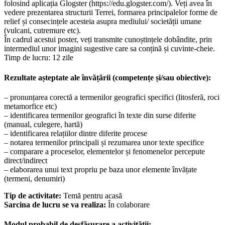
folosind aplicația Glogster (https://edu.glogster.com/). Veți avea în
vedere prezentarea structurii Terrei, formarea principalelor forme de
relief și consecințele acesteia asupra mediului/ societății umane
(vulcani, cutremure etc).
În cadrul acestui poster, veți transmite cunoștințele dobândite, prin
intermediul unor imagini sugestive care sa conțină și cuvinte-cheie.
Timp de lucru: 12 zile
Rezultate așteptate ale învățării (competențe și/sau obiective):
– pronunțarea corectă a termenilor geografici specifici (litosferă, roci
metamorfice etc)
– identificarea termenilor geografici în texte din surse diferite
(manual, culegere, hartă)
– identificarea relațiilor dintre diferite procese
– notarea termenilor principali și rezumarea unor texte specifice
– comparare a proceselor, elementelor și fenomenelor percepute
direct/indirect
– elaborarea unui text propriu pe baza unor elemente învățate
(termeni, denumiri)
Tip de activitate:
Temă pentru acasă
Sarcina de lucru se va realiza:
În colaborare
Modul probabil de desfășurare a activității: