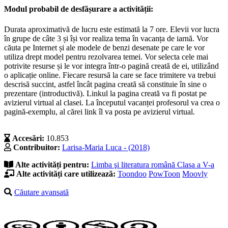
Modul probabil de desfășurare a activității:
Durata aproximativă de lucru este estimată la 7 ore. Elevii vor lucra
în grupe de câte 3 și își vor realiza tema în vacanța de iarnă. Vor
căuta pe Internet și ale modele de benzi desenate pe care le vor
utiliza drept model pentru rezolvarea temei. Vor selecta cele mai
potrivite resurse și le vor integra într-o pagină creată de ei, utilizând
o aplicație online. Fiecare resursă la care se face trimitere va trebui
descrisă succint, astfel încât pagina creată să constituie în sine o
prezentare (introductivă). Linkul la pagina creată va fi postat pe
avizierul virtual al clasei. La începutul vacanței profesorul va crea o
pagină-exemplu, al cărei link îl va posta pe avizierul virtual.
Accesări:
10.853
Contribuitor:
Larisa-Maria Luca - (2018)
Alte activități pentru:
Limba şi literatura română
Clasa a V-a
Alte activități care utilizează:
Toondoo
PowToon
Moovly
Căutare avansată