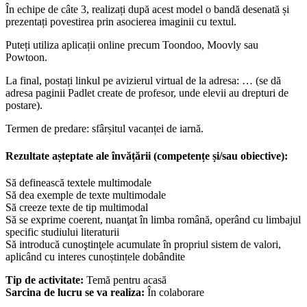
În echipe de câte 3, realizați după acest model o bandă desenată și
prezentați povestirea prin asocierea imaginii cu textul.
Puteți utiliza aplicații online precum Toondoo, Moovly sau
Powtoon.
La final, postați linkul pe avizierul virtual de la adresa: … (se dă
adresa paginii Padlet create de profesor, unde elevii au drepturi de
postare).
Termen de predare: sfârșitul vacanței de iarnă.
Rezultate așteptate ale învățării (competențe și/sau obiective):
Să definească textele multimodale
Să dea exemple de texte multimodale
Să creeze texte de tip multimodal
Să se exprime coerent, nuanţat în limba română, operând cu limbajul
specific studiului literaturii
Să introducă cunoştinţele acumulate în propriul sistem de valori,
aplicând cu interes cunoștințele dobândite
Tip de activitate:
Temă pentru acasă
Sarcina de lucru se va realiza:
În colaborare