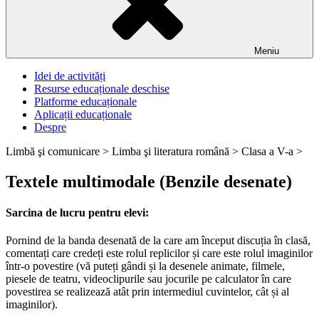
Meniu
Idei de activități
Resurse educaționale deschise
Platforme educaționale
Aplicații educaționale
Despre
Limbă şi comunicare >
Limba şi literatura română >
Clasa a V-a >
Textele multimodale (Benzile desenate)
Sarcina de lucru pentru elevi:
Pornind de la banda desenată de la care am început discuția în clasă,
comentați care credeți este rolul replicilor și care este rolul imaginilor
într-o povestire (vă puteți gândi și la desenele animate, filmele,
piesele de teatru, videoclipurile sau jocurile pe calculator în care
povestirea se realizează atât prin intermediul cuvintelor, cât și al
imaginilor).