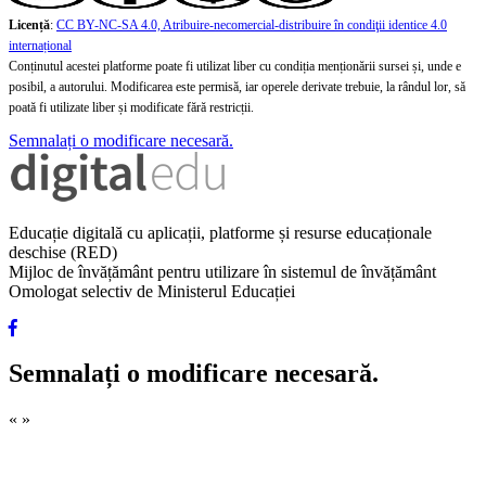
Licență
:
CC BY-NC-SA 4.0, Atribuire-necomercial-distribuire în condiţii identice 4.0
internațional
Conținutul acestei platforme poate fi utilizat liber cu condiția menționării sursei și, unde e
posibil, a autorului. Modificarea este permisă, iar operele derivate trebuie, la rândul lor, să
poată fi utilizate liber și modificate fără restricții.
Semnalați o modificare necesară.
Educație digitală cu aplicații, platforme și resurse educaționale
deschise (RED)
Mijloc de învățământ pentru utilizare în sistemul de învățământ
Omologat selectiv de Ministerul Educației
Semnalați o modificare necesară.
«
»