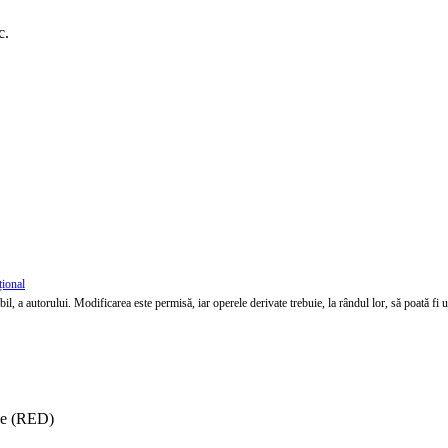
c.
țional
l, a autorului. Modificarea este permisă, iar operele derivate trebuie, la rândul lor, să poată fi util
ise (RED)