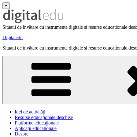
Situații de învățare cu instrumente digitale și resurse educaționale des
Digitaledu
Situații de învățare cu instrumente digitale și resurse educaționale des
Idei de activități
Resurse educaționale deschise
Platforme educaționale
Aplicații educaționale
Despre