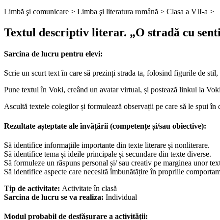
Limbă şi comunicare >
Limba şi literatura română >
Clasa a VII-a >
Textul descriptiv literar. „O stradă cu se
Sarcina de lucru pentru elevi:
Scrie un scurt text în care să prezinți strada ta, folosind figurile de stil,
Pune textul în Voki, creând un avatar virtual, și postează linkul la Voki-
Ascultă textele colegilor și formulează observații pe care să le spui în 
Rezultate așteptate ale învățării (competențe și/sau obiective):
Să identifice informațiile importante din texte literare și nonliterare.
Să identifice tema și ideile principale și secundare din texte diverse.
Să formuleze un răspuns personal și/ sau creativ pe marginea unor texte
Să identifice aspecte care necesită îmbunătățire în propriile comportame
Tip de activitate:
Activitate în clasă
Sarcina de lucru se va realiza:
Individual
Modul probabil de desfășurare a activității: