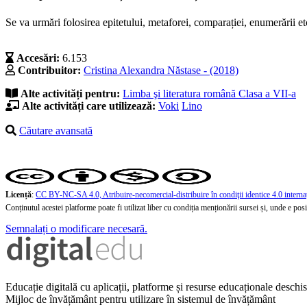
Se va urmări folosirea epitetului, metaforei, comparației, enumerării et
Accesări:
6.153
Contribuitor:
Cristina Alexandra Năstase - (2018)
Alte activități pentru:
Limba şi literatura română
Clasa a VII-a
Alte activități care utilizează:
Voki
Lino
Căutare avansată
Licență
:
CC BY-NC-SA 4.0, Atribuire-necomercial-distribuire în condiţii identice 4.0 interna
Conținutul acestei platforme poate fi utilizat liber cu condiția menționării sursei și, unde e posibi
Semnalați o modificare necesară.
Educație digitală cu aplicații, platforme și resurse educaționale desch
Mijloc de învățământ pentru utilizare în sistemul de învățământ