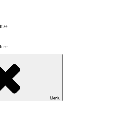
chise
chise
Meniu