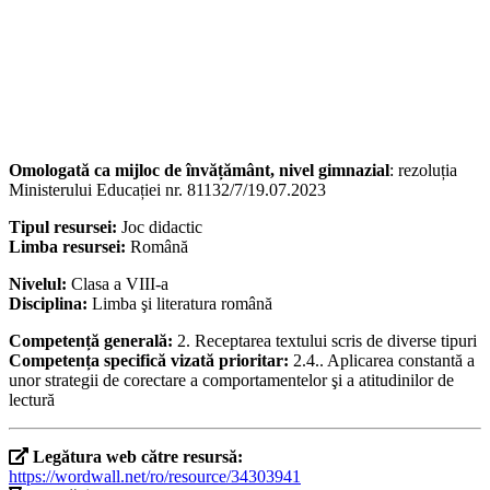
Omologată ca mijloc de învățământ, nivel gimnazial
: rezoluția
Ministerului Educației nr. 81132/7/19.07.2023
Tipul resursei:
Joc didactic
Limba resursei:
Română
Nivelul:
Clasa a VIII-a
Disciplina:
Limba şi literatura română
Competență generală:
2. Receptarea textului scris de diverse tipuri
Competența specifică vizată prioritar:
2.4.. Aplicarea constantă a
unor strategii de corectare a comportamentelor şi a atitudinilor de
lectură
Legătura web către resursă:
https://wordwall.net/ro/resource/34303941