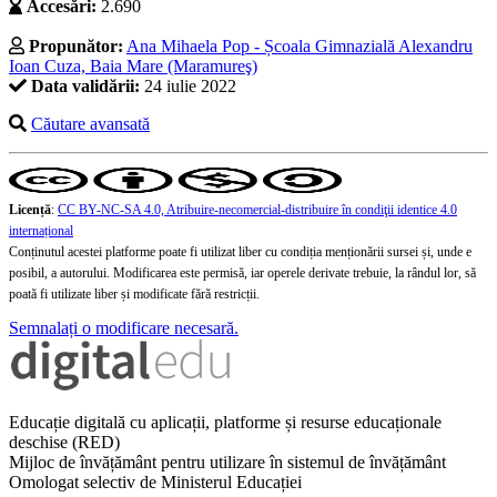
Accesări:
2.690
Propunător:
Ana Mihaela Pop - Școala Gimnazială Alexandru
Ioan Cuza, Baia Mare (Maramureş)
Data validării:
24 iulie 2022
Căutare avansată
Licență
:
CC BY-NC-SA 4.0, Atribuire-necomercial-distribuire în condiţii identice 4.0
internațional
Conținutul acestei platforme poate fi utilizat liber cu condiția menționării sursei și, unde e
posibil, a autorului. Modificarea este permisă, iar operele derivate trebuie, la rândul lor, să
poată fi utilizate liber și modificate fără restricții.
Semnalați o modificare necesară.
Educație digitală cu aplicații, platforme și resurse educaționale
deschise (RED)
Mijloc de învățământ pentru utilizare în sistemul de învățământ
Omologat selectiv de Ministerul Educației