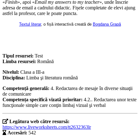
«
Finish
», apoi «
Email my answers to my teacher
», unde înscrie
adresa de email a cadrului didactic. Fișele completate de elevi ajung
astfel la profesor, care le poate puncta.
Textul literar
, o fișă interactivă creată de
Bogdana Grapă
Tipul resursei:
Test
Limba resursei:
Română
Nivelul:
Clasa a III-a
Disciplina:
Limba şi literatura română
Competență generală:
4. Redactarea de mesaje în diverse situaţii
de comunicare
Competența specifică vizată prioritar:
4.2.. Redactarea unor texte
funcţionale simple care conţin limbaj vizual şi verbal
Legătura web către resursă:
https://www.liveworksheets.com/tt2632363lr
Accesări:
542