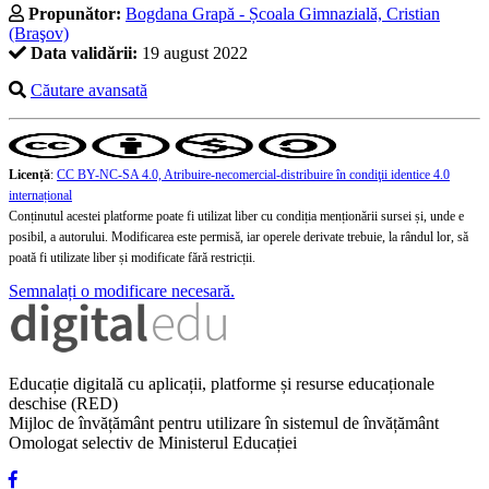
Propunător:
Bogdana Grapă - Școala Gimnazială, Cristian
(Braşov)
Data validării:
19 august 2022
Căutare avansată
Licență
:
CC BY-NC-SA 4.0, Atribuire-necomercial-distribuire în condiţii identice 4.0
internațional
Conținutul acestei platforme poate fi utilizat liber cu condiția menționării sursei și, unde e
posibil, a autorului. Modificarea este permisă, iar operele derivate trebuie, la rândul lor, să
poată fi utilizate liber și modificate fără restricții.
Semnalați o modificare necesară.
Educație digitală cu aplicații, platforme și resurse educaționale
deschise (RED)
Mijloc de învățământ pentru utilizare în sistemul de învățământ
Omologat selectiv de Ministerul Educației