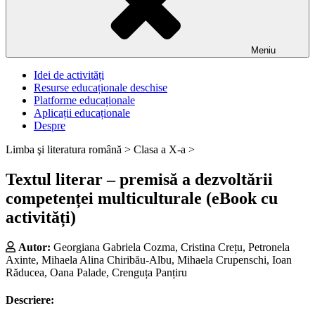
Meniu
Idei de activități
Resurse educaționale deschise
Platforme educaționale
Aplicații educaționale
Despre
Limba şi literatura română >
Clasa a X-a >
Textul literar – premisă a dezvoltării
competenței multiculturale (eBook cu
activități)
Autor:
Georgiana Gabriela Cozma, Cristina Crețu, Petronela
Axinte, Mihaela Alina Chiribău-Albu, Mihaela Crupenschi, Ioan
Răducea, Oana Palade, Crenguța Panțiru
Descriere: