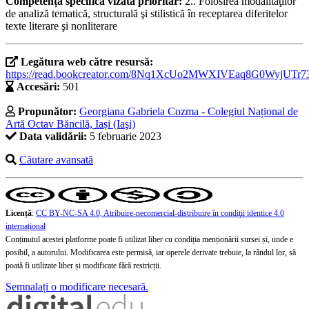
Competența specifică vizată prioritar:
2.. Folosirea modalităţilor
de analiză tematică, structurală şi stilistică în receptarea diferitelor
texte literare şi nonliterare
Legătura web către resursă:
https://read.bookcreator.com/8Nq1XcUo2MWXIVEaq8G0WyjUT
Accesări:
501
Propunător:
Georgiana Gabriela Cozma - Colegiul Național de
Artă Octav Băncilă, Iași (Iaşi)
Data validării:
5 februarie 2023
Căutare avansată
Licență
:
CC BY-NC-SA 4.0, Atribuire-necomercial-distribuire în condiţii identice 4.0
internațional
Conținutul acestei platforme poate fi utilizat liber cu condiția menționării sursei și, unde e
posibil, a autorului. Modificarea este permisă, iar operele derivate trebuie, la rândul lor, să
poată fi utilizate liber și modificate fără restricții.
Semnalați o modificare necesară.