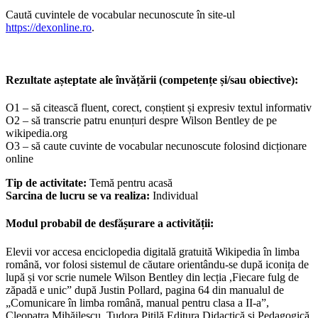
Caută cuvintele de vocabular necunoscute în site-ul
https://dexonline.ro
.
Rezultate așteptate ale învățării (competențe și/sau obiective):
O1 – să citească fluent, corect, conștient și expresiv textul informativ
O2 – să transcrie patru enunțuri despre Wilson Bentley de pe
wikipedia.org
O3 – să caute cuvinte de vocabular necunoscute folosind dicționare
online
Tip de activitate:
Temă pentru acasă
Sarcina de lucru se va realiza:
Individual
Modul probabil de desfășurare a activității:
Elevii vor accesa enciclopedia digitală gratuită Wikipedia în limba
română, vor folosi sistemul de căutare orientându-se după iconița de
lupă și vor scrie numele Wilson Bentley din lecția ,Fiecare fulg de
zăpadă e unic” după Justin Pollard, pagina 64 din manualul de
„Comunicare în limba română, manual pentru clasa a II-a”,
Cleopatra Mihăilescu, Tudora Pițilă Editura Didactică și Pedagogică,