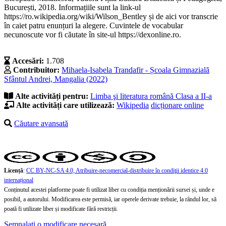
București, 2018. Informațiile sunt la link-ul
https://ro.wikipedia.org/wiki/Wilson_Bentley și de aici vor transcrie
în caiet patru enunțuri la alegere. Cuvintele de vocabular
necunoscute vor fi căutate în site-ul https://dexonline.ro.
Accesări:
1.708
Contribuitor:
Mihaela-Isabela Trandafir - Școala Gimnazială
Sfântul Andrei, Mangalia (2022)
Alte activități pentru:
Limba şi literatura română
Clasa a II-a
Alte activități care utilizează:
Wikipedia
dicționare online
Căutare avansată
Licență
:
CC BY-NC-SA 4.0, Atribuire-necomercial-distribuire în condiţii identice 4.0
internațional
Conținutul acestei platforme poate fi utilizat liber cu condiția menționării sursei și, unde e
posibil, a autorului. Modificarea este permisă, iar operele derivate trebuie, la rândul lor, să
poată fi utilizate liber și modificate fără restricții.
Semnalați o modificare necesară.