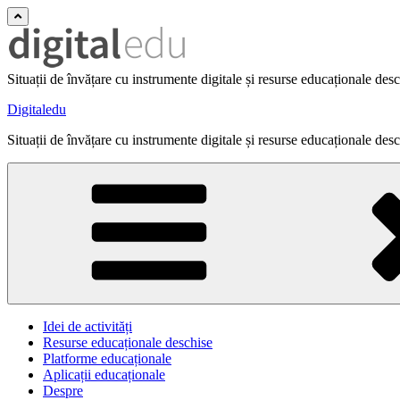
Situații de învățare cu instrumente digitale și resurse educaționale des
Digitaledu
Situații de învățare cu instrumente digitale și resurse educaționale des
Idei de activități
Resurse educaționale deschise
Platforme educaționale
Aplicații educaționale
Despre