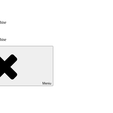
chise
chise
Meniu