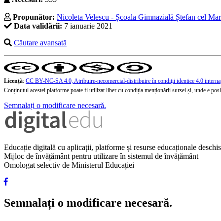
Propunător:
Nicoleta Velescu - Școala Gimnazială Ștefan cel Mare
Data validării:
7 ianuarie 2021
Căutare avansată
Licență
:
CC BY-NC-SA 4.0, Atribuire-necomercial-distribuire în condiţii identice 4.0 interna
Conținutul acestei platforme poate fi utilizat liber cu condiția menționării sursei și, unde e posibi
Semnalați o modificare necesară.
Educație digitală cu aplicații, platforme și resurse educaționale desch
Mijloc de învățământ pentru utilizare în sistemul de învățământ
Omologat selectiv de Ministerul Educației
Semnalați o modificare necesară.