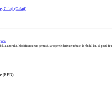
, Galați (Galaţi)
țional
l, a autorului. Modificarea este permisă, iar operele derivate trebuie, la rândul lor, să poată fi util
ise (RED)