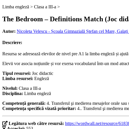
Limba engleză >
Clasa a III-a >
The Bedroom – Definitions Match (Joc did
Autor:
Nicoleta Velescu - Școala Gimnazială Ștefan cel Mare, Galați 
Descriere:
Resursa se adresează elevilor de nivel pre A1 la limba engleză și ajută
Elevii vor asocia noțiunile și vor exersa vocabularul într-un mod atrac
Tipul resursei:
Joc didactic
Limba resursei:
Engleză
Nivelul:
Clasa a III-a
Disciplina:
Limba engleză
Competență generală:
4. Transferul şi medierea mesajelor orale sau s
Competența specifică vizată prioritar:
4.. Transferul şi medierea me
Legătura web către resursă:
https://wordwall.net/resource/618
Accesări:
553