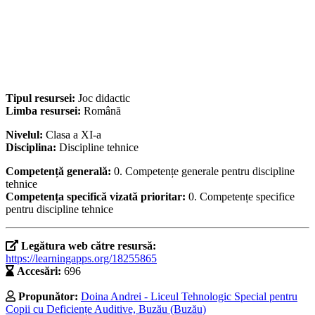
Tipul resursei:
Joc didactic
Limba resursei:
Română
Nivelul:
Clasa a XI-a
Disciplina:
Discipline tehnice
Competență generală:
0. Competențe generale pentru discipline
tehnice
Competența specifică vizată prioritar:
0. Competențe specifice
pentru discipline tehnice
Legătura web către resursă:
https://learningapps.org/18255865
Accesări:
696
Propunător:
Doina Andrei - Liceul Tehnologic Special pentru
Copii cu Deficiențe Auditive, Buzău (Buzău)