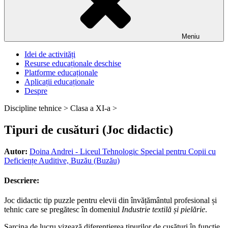
Meniu
Idei de activități
Resurse educaționale deschise
Platforme educaționale
Aplicații educaționale
Despre
Discipline tehnice >
Clasa a XI-a >
Tipuri de cusături (Joc didactic)
Autor:
Doina Andrei - Liceul Tehnologic Special pentru Copii cu
Deficiențe Auditive, Buzău (Buzău)
Descriere:
Joc didactic tip puzzle pentru elevii din învățământul profesional și
tehnic care se pregătesc în domeniul
Industrie textilă și pielărie
.
Sarcina de lucru vizează diferențierea tipurilor de cusături în funcție