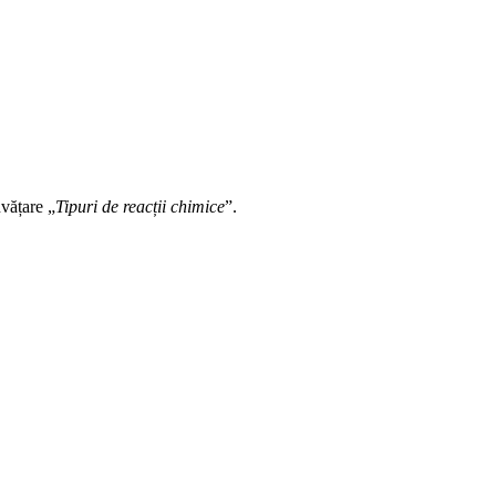
nvățare „
Tipuri de reacții chimice
”.