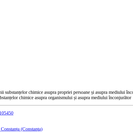
nii substanțelor chimice asupra propriei persoane și asupra mediului înc
bstanțelor chimice asupra organismului și asupra mediului înconjurător
5105450
 Constanța (Constanţa)