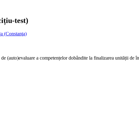
ițiu-test)
ța (Constanţa)
e de (auto)evaluare a competențelor dobândite la finalizarea unității de î