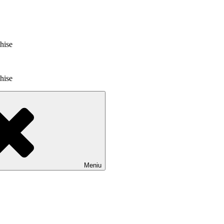
chise
chise
Meniu