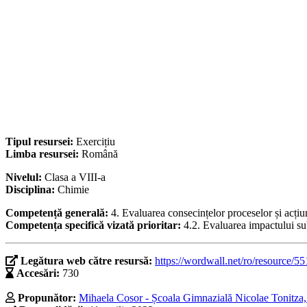
Tipul resursei:
Exercițiu
Limba resursei:
Română
Nivelul:
Clasa a VIII-a
Disciplina:
Chimie
Competență generală:
4. Evaluarea consecințelor proceselor și acțiu
Competența specifică vizată prioritar:
4.2. Evaluarea impactului su
Legătura web către resursă:
https://wordwall.net/ro/resource/5
Accesări:
730
Propunător:
Mihaela Cosor - Școala Gimnazială Nicolae Tonitza,