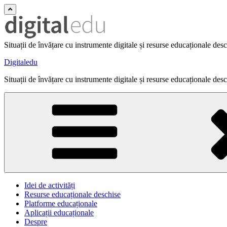
Situații de învățare cu instrumente digitale și resurse educaționale des
Digitaledu
Situații de învățare cu instrumente digitale și resurse educaționale des
Idei de activități
Resurse educaționale deschise
Platforme educaționale
Aplicații educaționale
Despre