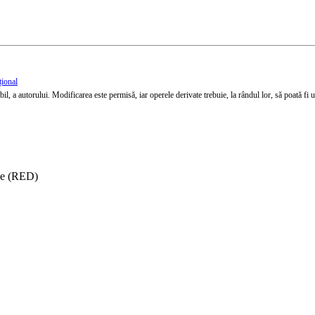
țional
l, a autorului. Modificarea este permisă, iar operele derivate trebuie, la rândul lor, să poată fi util
ise (RED)