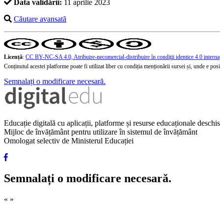
Data validării:
11 aprilie 2023
Căutare avansată
Licență
:
CC BY-NC-SA 4.0, Atribuire-necomercial-distribuire în condiţii identice 4.0 interna
Conținutul acestei platforme poate fi utilizat liber cu condiția menționării sursei și, unde e posibi
Semnalați o modificare necesară.
Educație digitală cu aplicații, platforme și resurse educaționale desch
Mijloc de învățământ pentru utilizare în sistemul de învățământ
Omologat selectiv de Ministerul Educației
Semnalați o modificare necesară.
«
»