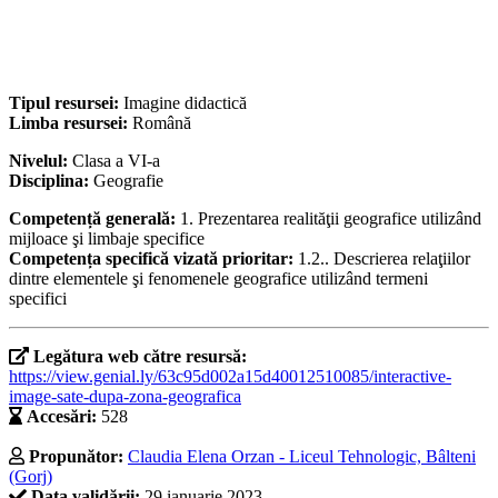
Tipul resursei:
Imagine didactică
Limba resursei:
Română
Nivelul:
Clasa a VI-a
Disciplina:
Geografie
Competență generală:
1. Prezentarea realităţii geografice utilizând
mijloace şi limbaje specifice
Competența specifică vizată prioritar:
1.2.. Descrierea relaţiilor
dintre elementele şi fenomenele geografice utilizând termeni
specifici
Legătura web către resursă:
https://view.genial.ly/63c95d002a15d40012510085/interactive-
image-sate-dupa-zona-geografica
Accesări:
528
Propunător:
Claudia Elena Orzan - Liceul Tehnologic, Bâlteni
(Gorj)
Data validării:
29 ianuarie 2023