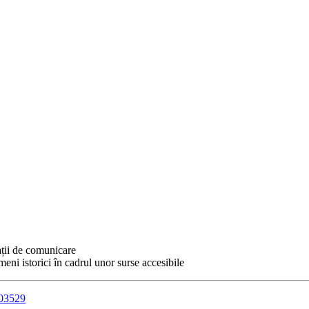
uații de comunicare
eni istorici în cadrul unor surse accesibile
903529