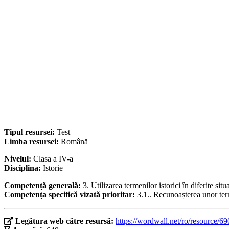
Tipul resursei:
Test
Limba resursei:
Română
Nivelul:
Clasa a IV-a
Disciplina:
Istorie
Competență generală:
3. Utilizarea termenilor istorici în diferite sit
Competența specifică vizată prioritar:
3.1.. Recunoașterea unor term
Legătura web către resursă:
https://wordwall.net/ro/resource/6