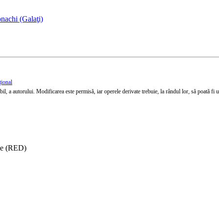
nachi (Galaţi)
țional
l, a autorului. Modificarea este permisă, iar operele derivate trebuie, la rândul lor, să poată fi util
ise (RED)