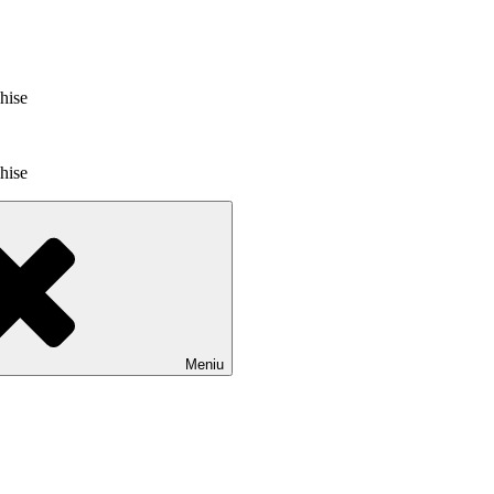
chise
chise
Meniu