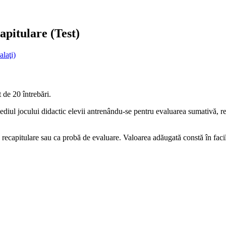
apitulare (Test)
laţi)
 de 20 întrebări.
mediul jocului didactic elevii antrenându-se pentru evaluarea sumativă, re
e recapitulare sau ca probă de evaluare. Valoarea adăugată constă în facilit