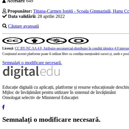
Accesări:
649
Propunător:
Titiana-Carmen Ioniță - Școala Gimnazială, Hanu Co
Data validării:
28 aprilie 2022
Căutare avansată
Licență
:
CC BY-NC-SA 4.0, Atribuire-necomercial-distribuire în condiţii identice 4.0 interna
Conținutul acestei platforme poate fi utilizat liber cu condiția menționării sursei și, unde e posibi
Semnalați o modificare necesară.
Educație digitală cu aplicații, platforme și resurse educaționale desch
Mijloc de învățământ pentru utilizare în sistemul de învățământ
Omologat selectiv de Ministerul Educației
Semnalați o modificare necesară.