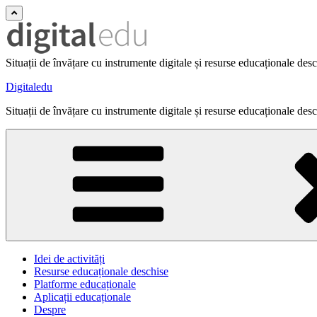
Situații de învățare cu instrumente digitale și resurse educaționale des
Digitaledu
Situații de învățare cu instrumente digitale și resurse educaționale des
Idei de activități
Resurse educaționale deschise
Platforme educaționale
Aplicații educaționale
Despre