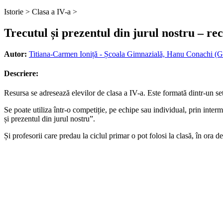
Istorie >
Clasa a IV-a >
Trecutul și prezentul din jurul nostru – rec
Autor:
Titiana-Carmen Ioniță - Școala Gimnazială, Hanu Conachi (Ga
Descriere:
Resursa se adresează elevilor de clasa a IV-a. Este formată dintr-un set
Se poate utiliza într-o competiție, pe echipe sau individual, prin inter
și prezentul din jurul nostru”.
Și profesorii care predau la ciclul primar o pot folosi la clasă, în ora d