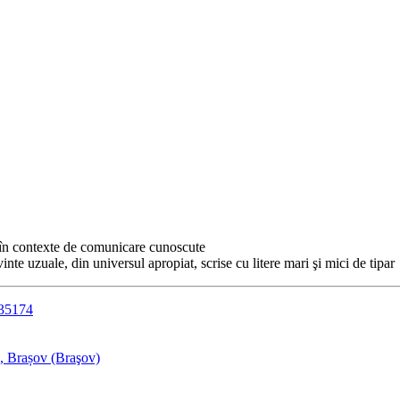
, în contexte de comunicare cunoscute
nte uzuale, din universul apropiat, scrise cu litere mari şi mici de tipar
435174
9, Brașov (Braşov)