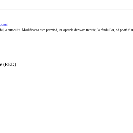
țional
l, a autorului. Modificarea este permisă, iar operele derivate trebuie, la rândul lor, să poată fi util
ise (RED)