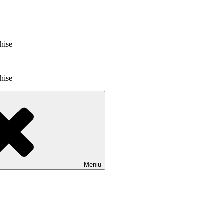
chise
chise
Meniu