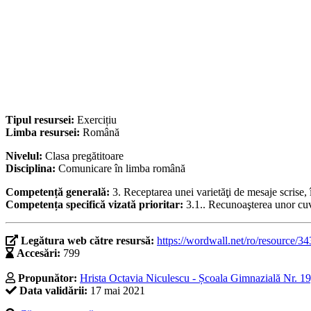
Tipul resursei:
Exercițiu
Limba resursei:
Română
Nivelul:
Clasa pregătitoare
Disciplina:
Comunicare în limba română
Competență generală:
3. Receptarea unei varietăţi de mesaje scrise
Competența specifică vizată prioritar:
3.1.. Recunoaşterea unor cuvi
Legătura web către resursă:
https://wordwall.net/ro/resource/3
Accesări:
799
Propunător:
Hrista Octavia Niculescu - Școala Gimnazială Nr. 1
Data validării:
17 mai 2021