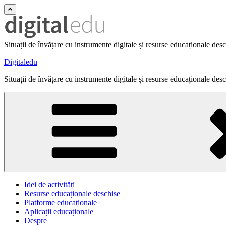
Situații de învățare cu instrumente digitale și resurse educaționale des
Digitaledu
Situații de învățare cu instrumente digitale și resurse educaționale des
Idei de activități
Resurse educaționale deschise
Platforme educaționale
Aplicații educaționale
Despre