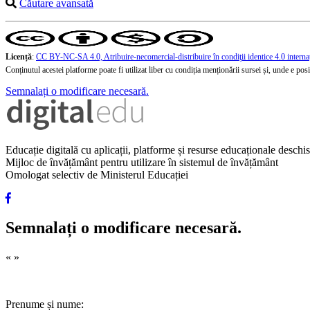
Căutare avansată
Licență
:
CC BY-NC-SA 4.0, Atribuire-necomercial-distribuire în condiţii identice 4.0 interna
Conținutul acestei platforme poate fi utilizat liber cu condiția menționării sursei și, unde e posibi
Semnalați o modificare necesară.
Educație digitală cu aplicații, platforme și resurse educaționale desch
Mijloc de învățământ pentru utilizare în sistemul de învățământ
Omologat selectiv de Ministerul Educației
Semnalați o modificare necesară.
«
»
Prenume și nume: