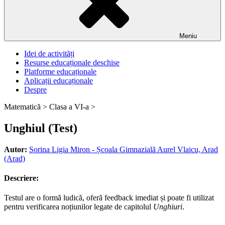
Meniu
Idei de activități
Resurse educaționale deschise
Platforme educaționale
Aplicații educaționale
Despre
Matematică >
Clasa a VI-a >
Unghiul (Test)
Autor:
Sorina Ligia Miron - Școala Gimnazială Aurel Vlaicu, Arad
(Arad)
Descriere:
Testul are o formă ludică, oferă feedback imediat și poate fi utilizat
pentru verificarea noțiunilor legate de capitolul
Unghiuri
.