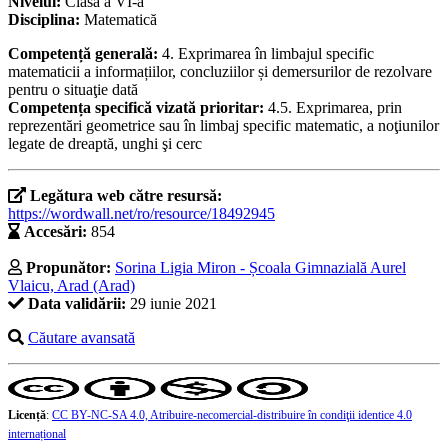
Nivelul:
Clasa a VI-a
Disciplina:
Matematică
Competență generală:
4. Exprimarea în limbajul specific
matematicii a informațiilor, concluziilor și demersurilor de rezolvare
pentru o situaţie dată
Competența specifică vizată prioritar:
4.5. Exprimarea, prin
reprezentări geometrice sau în limbaj specific matematic, a noţiunilor
legate de dreaptă, unghi şi cerc
Legătura web către resursă:
https://wordwall.net/ro/resource/18492945
Accesări:
854
Propunător:
Sorina Ligia Miron - Școala Gimnazială Aurel
Vlaicu, Arad (Arad)
Data validării:
29 iunie 2021
Căutare avansată
Licență
:
CC BY-NC-SA 4.0, Atribuire-necomercial-distribuire în condiţii identice 4.0
internațional