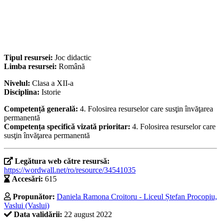
Tipul resursei:
Joc didactic
Limba resursei:
Română
Nivelul:
Clasa a XII-a
Disciplina:
Istorie
Competență generală:
4. Folosirea resurselor care susţin învăţarea
permanentă
Competența specifică vizată prioritar:
4. Folosirea resurselor care
susţin învăţarea permanentă
Legătura web către resursă:
https://wordwall.net/ro/resource/34541035
Accesări:
615
Propunător:
Daniela Ramona Croitoru - Liceul Ștefan Procopiu,
Vaslui (Vaslui)
Data validării:
22 august 2022