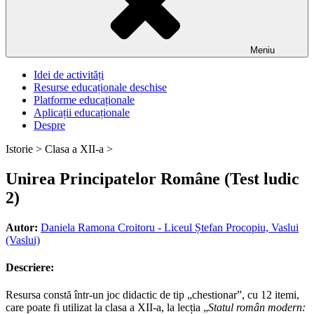
Meniu
Idei de activități
Resurse educaționale deschise
Platforme educaționale
Aplicații educaționale
Despre
Istorie >
Clasa a XII-a >
Unirea Principatelor Române (Test ludic
2)
Autor:
Daniela Ramona Croitoru - Liceul Ștefan Procopiu, Vaslui
(Vaslui)
Descriere:
Resursa constă într-un joc didactic de tip „chestionar”, cu 12 itemi,
care poate fi utilizat la clasa a XII-a, la lecția „
Statul român modern: