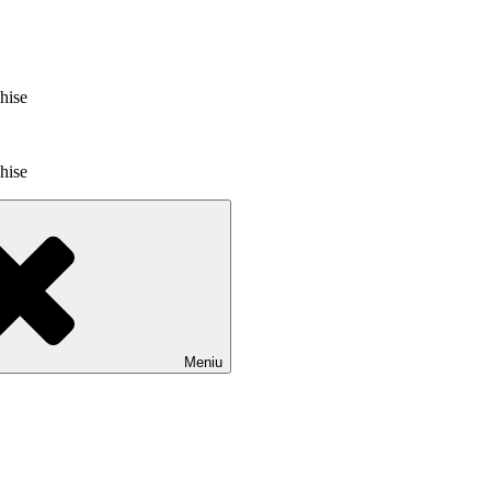
chise
chise
Meniu