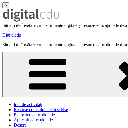
Situații de învățare cu instrumente digitale și resurse educaționale des
Digitaledu
Situații de învățare cu instrumente digitale și resurse educaționale des
Idei de activități
Resurse educaționale deschise
Platforme educaționale
Aplicații educaționale
Despre