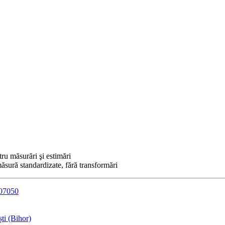
ru măsurări şi estimări
ăsură standardizate, fără transformări
907050
ti (Bihor)