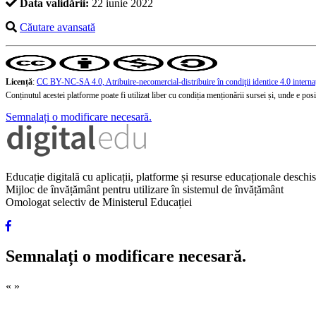
Data validării:
22 iunie 2022
Căutare avansată
Licență
:
CC BY-NC-SA 4.0, Atribuire-necomercial-distribuire în condiţii identice 4.0 interna
Conținutul acestei platforme poate fi utilizat liber cu condiția menționării sursei și, unde e posibi
Semnalați o modificare necesară.
Educație digitală cu aplicații, platforme și resurse educaționale desch
Mijloc de învățământ pentru utilizare în sistemul de învățământ
Omologat selectiv de Ministerul Educației
Semnalați o modificare necesară.
«
»