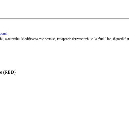
țional
l, a autorului. Modificarea este permisă, iar operele derivate trebuie, la rândul lor, să poată fi util
ise (RED)