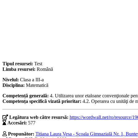
Tipul resursei:
Test
Limba resursei:
Română
Nivelul:
Clasa a III-a
Disciplina:
Matematică
Competență generală:
4. Utilizarea unor etaloane convenţionale pent
Competența specifică vizată prioritar:
4.2. Operarea cu unităţi de m
Legătura web către resursă:
https://wordwall.net/ro/resource/1
Accesări:
577
Propunător:
Titiana Laura Vesa - Școala Gimnazială Nr. 1, Bunteș