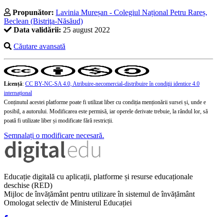
Propunător:
Lavinia Mureșan - Colegiul Național Petru Rareș,
Beclean (Bistriţa-Năsăud)
Data validării:
25 august 2022
Căutare avansată
Licență
:
CC BY-NC-SA 4.0, Atribuire-necomercial-distribuire în condiţii identice 4.0
internațional
Conținutul acestei platforme poate fi utilizat liber cu condiția menționării sursei și, unde e
posibil, a autorului. Modificarea este permisă, iar operele derivate trebuie, la rândul lor, să
poată fi utilizate liber și modificate fără restricții.
Semnalați o modificare necesară.
Educație digitală cu aplicații, platforme și resurse educaționale
deschise (RED)
Mijloc de învățământ pentru utilizare în sistemul de învățământ
Omologat selectiv de Ministerul Educației