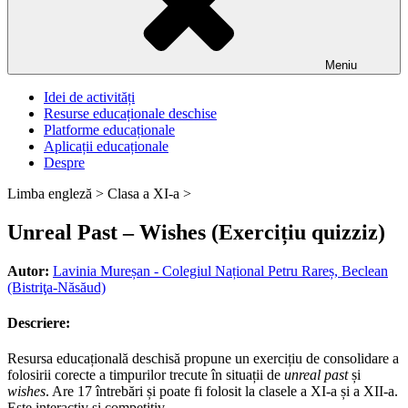
Meniu
Idei de activități
Resurse educaționale deschise
Platforme educaționale
Aplicații educaționale
Despre
Limba engleză >
Clasa a XI-a >
Unreal Past – Wishes (Exercițiu quizziz)
Autor:
Lavinia Mureșan - Colegiul Național Petru Rareș, Beclean
(Bistriţa-Năsăud)
Descriere:
Resursa educațională deschisă propune un exercițiu de consolidare a
folosirii corecte a timpurilor trecute în situații de
unreal past
și
wishes
. Are 17 întrebări și poate fi folosit la clasele a XI-a și a XII-a.
Este interactiv și competitiv.