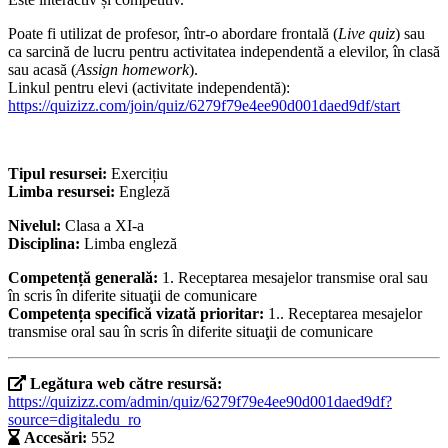
Poate fi utilizat de profesor, într-o abordare frontală (
Live quiz
) sau
ca sarcină de lucru pentru activitatea independentă a elevilor, în clasă
sau acasă (
Assign homework
).
Linkul pentru elevi (activitate independentă):
https://quizizz.com/join/quiz/6279f79e4ee90d001daed9df/start
Tipul resursei:
Exercițiu
Limba resursei:
Engleză
Nivelul:
Clasa a XI-a
Disciplina:
Limba engleză
Competență generală:
1. Receptarea mesajelor transmise oral sau
în scris în diferite situaţii de comunicare
Competența specifică vizată prioritar:
1.. Receptarea mesajelor
transmise oral sau în scris în diferite situaţii de comunicare
Legătura web către resursă:
https://quizizz.com/admin/quiz/6279f79e4ee90d001daed9df?
source=digitaledu_ro
Accesări:
552