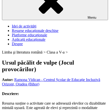
Meniu
Idei de activități
Resurse educaționale deschise
Platforme educaționale
Aplicații educaționale
Despre
Limba şi literatura română >
Clasa a V-a >
Ursul păcălit de vulpe (Jocul
provocărilor)
Autor:
Ramona Vidican - Centrul Școlar de Educație Incluzivă
Orizont, Oradea (Bihor)
Descriere:
Resursa susține o activitate care se adresează elevilor cu dizabilitate
mintală ușoară. Este agreată de elevi și reprezintă o modalitate