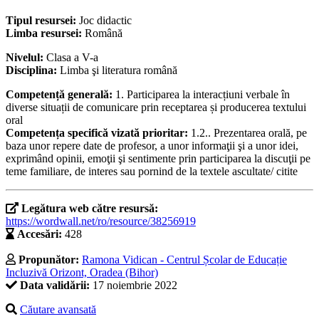
Tipul resursei:
Joc didactic
Limba resursei:
Română
Nivelul:
Clasa a V-a
Disciplina:
Limba şi literatura română
Competență generală:
1. Participarea la interacțiuni verbale în
diverse situații de comunicare prin receptarea și producerea textului
oral
Competența specifică vizată prioritar:
1.2.. Prezentarea orală, pe
baza unor repere date de profesor, a unor informaţii şi a unor idei,
exprimând opinii, emoţii şi sentimente prin participarea la discuţii pe
teme familiare, de interes sau pornind de la textele ascultate/ citite
Legătura web către resursă:
https://wordwall.net/ro/resource/38256919
Accesări:
428
Propunător:
Ramona Vidican - Centrul Școlar de Educație
Incluzivă Orizont, Oradea (Bihor)
Data validării:
17 noiembrie 2022
Căutare avansată