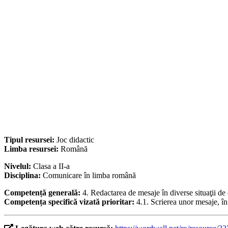
Tipul resursei:
Joc didactic
Limba resursei:
Română
Nivelul:
Clasa a II-a
Disciplina:
Comunicare în limba română
Competență generală:
4. Redactarea de mesaje în diverse situaţii d
Competența specifică vizată prioritar:
4.1. Scrierea unor mesaje, î