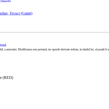
3762291
rdan, Tecuci (Galaţi)
țional
l, a autorului. Modificarea este permisă, iar operele derivate trebuie, la rândul lor, să poată fi util
ise (RED)