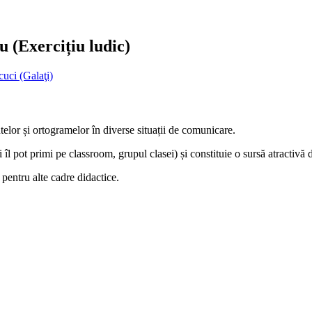
au (Exercițiu ludic)
uci (Galaţi)
ntelor și ortogramelor în diverse situații de comunicare.
 îl pot primi pe classroom, grupul clasei) și constituie o sursă atractivă 
 pentru alte cadre didactice.