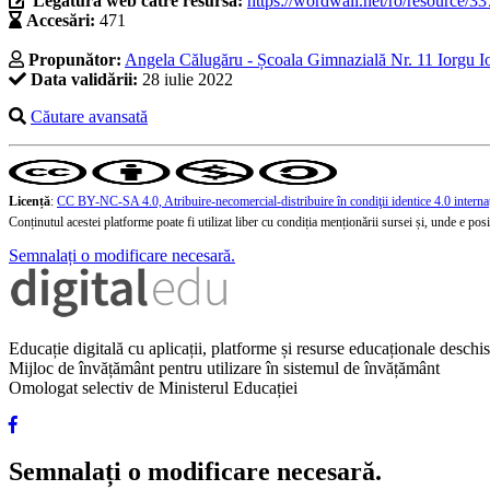
Legătura web către resursă:
https://wordwall.net/ro/resource/3
Accesări:
471
Propunător:
Angela Călugăru - Școala Gimnazială Nr. 11 Iorgu Io
Data validării:
28 iulie 2022
Căutare avansată
Licență
:
CC BY-NC-SA 4.0, Atribuire-necomercial-distribuire în condiţii identice 4.0 interna
Conținutul acestei platforme poate fi utilizat liber cu condiția menționării sursei și, unde e posibi
Semnalați o modificare necesară.
Educație digitală cu aplicații, platforme și resurse educaționale desch
Mijloc de învățământ pentru utilizare în sistemul de învățământ
Omologat selectiv de Ministerul Educației
Semnalați o modificare necesară.