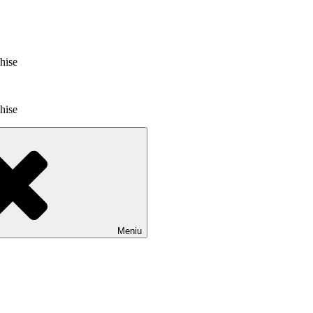
chise
chise
Meniu