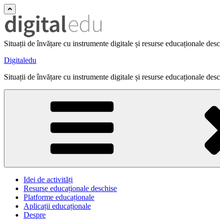
Situații de învățare cu instrumente digitale și resurse educaționale des
Digitaledu
Situații de învățare cu instrumente digitale și resurse educaționale des
Idei de activități
Resurse educaționale deschise
Platforme educaționale
Aplicații educaționale
Despre