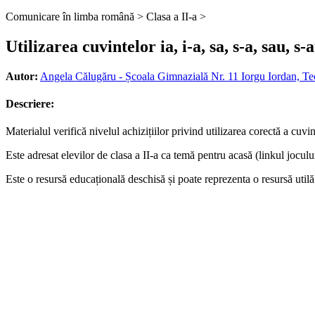
Comunicare în limba română >
Clasa a II-a >
Utilizarea cuvintelor ia, i-a, sa, s-a, sau, s-
Autor:
Angela Călugăru - Școala Gimnazială Nr. 11 Iorgu Iordan, Tec
Descriere:
Materialul verifică nivelul achizițiilor privind utilizarea corectă a cuvi
Este adresat elevilor de clasa a II-a ca temă pentru acasă (linkul jocului
Este o resursă educațională deschisă și poate reprezenta o resursă utilă