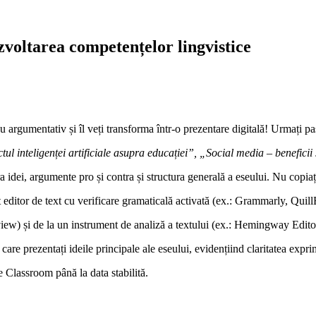
ezvoltarea competențelor lingvistice
rgumentativ și îl veți transforma într-o prezentare digitală! Urmați pașii
ul inteligenței artificiale asupra educației”, „Social media – beneficii 
ei, argumente pro și contra și structura generală a eseului. Nu copiați t
editor de text cu verificare gramaticală activată (ex.: Grammarly, Quill
view) și de la un instrument de analiză a textului (ex.: Hemingway Edito
care prezentați ideile principale ale eseului, evidențiind claritatea expri
e Classroom până la data stabilită.