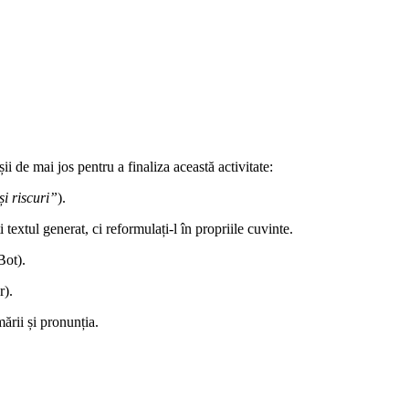
 de mai jos pentru a finaliza această activitate:
și riscuri”
).
extul generat, ci reformulați-l în propriile cuvinte.
Bot).
r).
mării și pronunția.