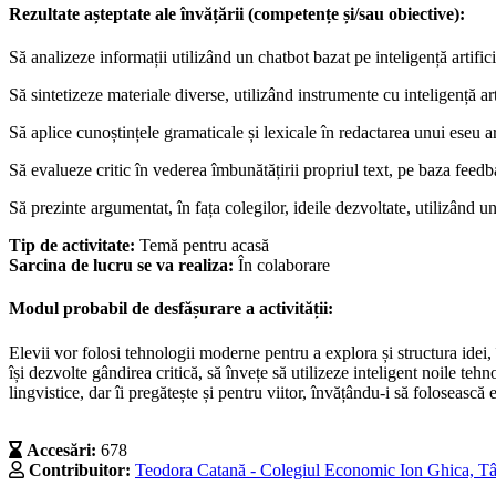
Rezultate așteptate ale învățării (competențe și/sau obiective):
Să analizeze informații utilizând un chatbot bazat pe inteligență artifici
Să sintetizeze materiale diverse, utilizând instrumente cu inteligență ar
Să aplice cunoștințele gramaticale și lexicale în redactarea unui eseu ar
Să evalueze critic în vederea îmbunătățirii propriul text, pe baza feedbac
Să prezinte argumentat, în fața colegilor, ideile dezvoltate, utilizând u
Tip de activitate:
Temă pentru acasă
Sarcina de lucru se va realiza:
În colaborare
Modul probabil de desfășurare a activității:
Elevii vor folosi tehnologii moderne pentru a explora și structura idei, 
își dezvolte gândirea critică, să învețe să utilizeze inteligent noile te
lingvistice, dar îi pregătește și pentru viitor, învățându-i să folosească 
Accesări:
678
Contribuitor:
Teodora Catană - Colegiul Economic Ion Ghica, Tâ