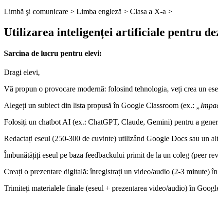
Limbă şi comunicare >
Limba engleză >
Clasa a X-a >
Utilizarea inteligenței artificiale pentru d
Sarcina de lucru pentru elevi:
Dragi elevi,
Vă propun o provocare modernă: folosind tehnologia, veți crea un eseu a
Alegeți un subiect din lista propusă în Google Classroom (ex.:
„Impact
Folosiți un chatbot AI (ex.: ChatGPT, Claude, Gemini) pentru a genera id
Redactați eseul (250-300 de cuvinte) utilizând Google Docs sau un alt 
Îmbunătățiți eseul pe baza feedbackului primit de la un coleg (peer re
Creați o prezentare digitală: înregistrați un video/audio (2-3 minute) în 
Trimiteți materialele finale (eseul + prezentarea video/audio) în Googl