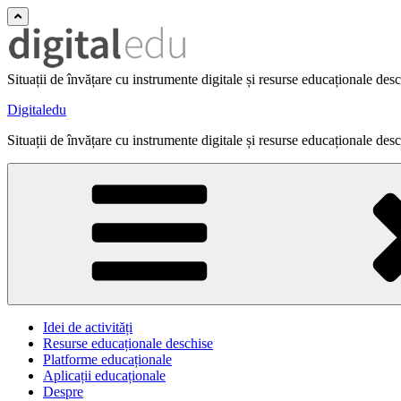
Situații de învățare cu instrumente digitale și resurse educaționale des
Digitaledu
Situații de învățare cu instrumente digitale și resurse educaționale des
Idei de activități
Resurse educaționale deschise
Platforme educaționale
Aplicații educaționale
Despre