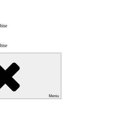
chise
chise
Meniu