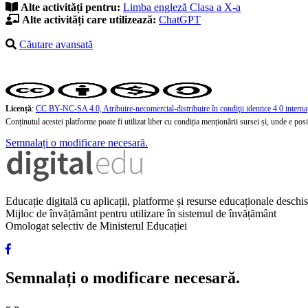
Alte activități pentru:
Limba engleză
Clasa a X-a
Alte activități care utilizează:
ChatGPT
Căutare avansată
Licență
:
CC BY-NC-SA 4.0, Atribuire-necomercial-distribuire în condiţii identice 4.0 interna
Conținutul acestei platforme poate fi utilizat liber cu condiția menționării sursei și, unde e posibi
Semnalați o modificare necesară.
Educație digitală cu aplicații, platforme și resurse educaționale desch
Mijloc de învățământ pentru utilizare în sistemul de învățământ
Omologat selectiv de Ministerul Educației
Semnalați o modificare necesară.
«
»