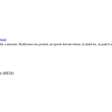
țional
l, a autorului. Modificarea este permisă, iar operele derivate trebuie, la rândul lor, să poată fi util
ise (RED)