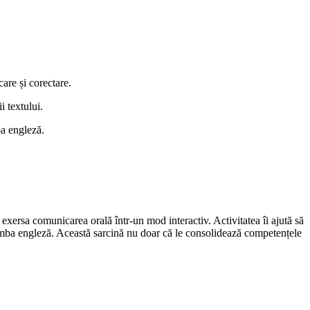
care și corectare.
i textului.
ba engleză.
r exersa comunicarea orală într-un mod interactiv. Activitatea îi ajută să
în limba engleză. Această sarcină nu doar că le consolidează competențele