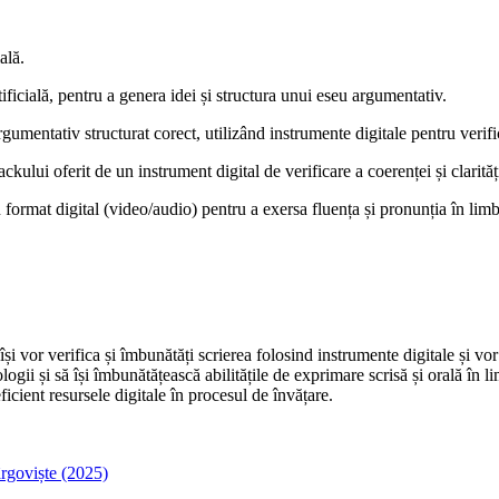
ală.
tificială, pentru a genera idei și structura unui eseu argumentativ.
gumentativ structurat corect, utilizând instrumente digitale pentru verifi
kului oferit de un instrument digital de verificare a coerenței și clarități
n format digital (video/audio) pentru a exersa fluența și pronunția în lim
își vor verifica și îmbunătăți scrierea folosind instrumente digitale și vo
hnologii și să își îmbunătățească abilitățile de exprimare scrisă și orală 
eficient resursele digitale în procesul de învățare.
rgoviște (2025)