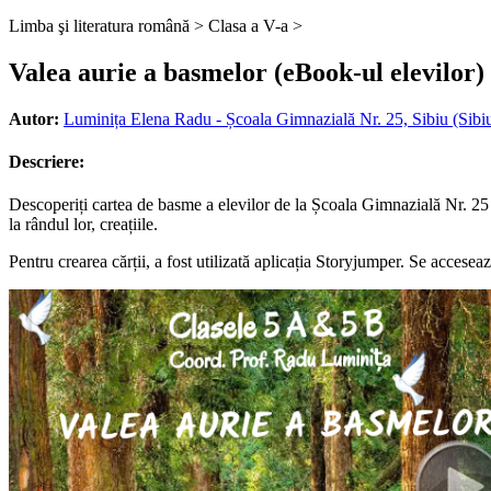
Limba şi literatura română >
Clasa a V-a >
Valea aurie a basmelor (eBook-ul elevilor)
Autor:
Luminița Elena Radu - Școala Gimnazială Nr. 25, Sibiu (Sibi
Descriere:
Descoperiți cartea de basme a elevilor de la Școala Gimnazială Nr. 25 Si
la rândul lor, creațiile.
Pentru crearea cărții, a fost utilizată aplicația Storyjumper. Se acceseaz