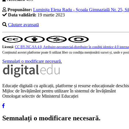
Propunător:
Luminița Elena Radu - Școala Gimnazială Nr. 25, Sib
Data validării:
19 martie 2023
Căutare avansată
Licență
:
CC BY-NC-SA 4.0, Atribuire-necomercial-distribuire în condiţii identice 4.0 interna
Conținutul acestei platforme poate fi utilizat liber cu condiția menționării sursei și, unde e posibi
Semnalați o modificare necesară.
Educație digitală cu aplicații, platforme și resurse educaționale desch
Mijloc de învățământ pentru utilizare în sistemul de învățământ
Omologat selectiv de Ministerul Educației
Semnalați o modificare necesară.