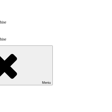
chise
chise
Meniu