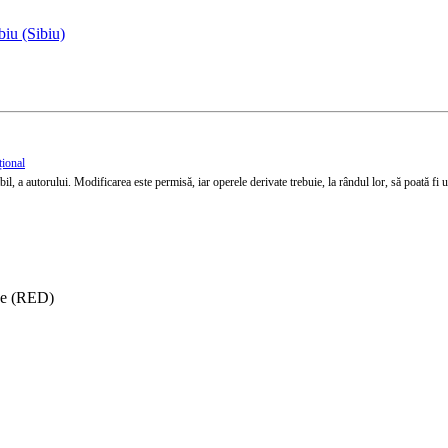
iu (Sibiu)
țional
l, a autorului. Modificarea este permisă, iar operele derivate trebuie, la rândul lor, să poată fi util
ise (RED)