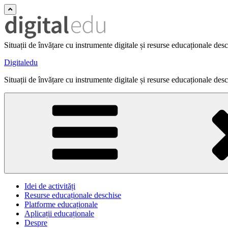
Situații de învățare cu instrumente digitale și resurse educaționale des
Digitaledu
Situații de învățare cu instrumente digitale și resurse educaționale des
Idei de activități
Resurse educaționale deschise
Platforme educaționale
Aplicații educaționale
Despre