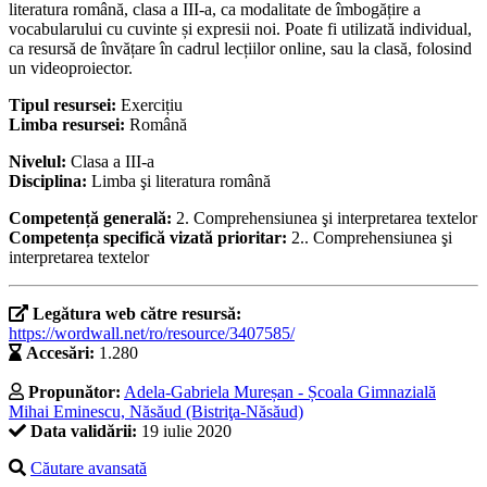
literatura română, clasa a III-a, ca modalitate de îmbogățire a
vocabularului cu cuvinte și expresii noi. Poate fi utilizată individual,
ca resursă de învățare în cadrul lecțiilor online, sau la clasă, folosind
un videoproiector.
Tipul resursei:
Exercițiu
Limba resursei:
Română
Nivelul:
Clasa a III-a
Disciplina:
Limba şi literatura română
Competență generală:
2. Comprehensiunea şi interpretarea textelor
Competența specifică vizată prioritar:
2.. Comprehensiunea şi
interpretarea textelor
Legătura web către resursă:
https://wordwall.net/ro/resource/3407585/
Accesări:
1.280
Propunător:
Adela-Gabriela Mureșan - Școala Gimnazială
Mihai Eminescu, Năsăud (Bistriţa-Năsăud)
Data validării:
19 iulie 2020
Căutare avansată