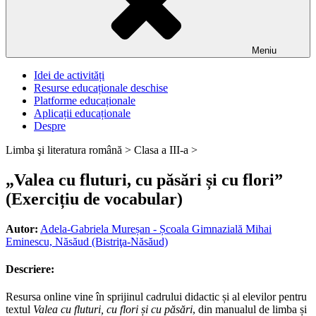
Meniu
Idei de activități
Resurse educaționale deschise
Platforme educaționale
Aplicații educaționale
Despre
Limba şi literatura română >
Clasa a III-a >
„Valea cu fluturi, cu păsări și cu flori”
(Exercițiu de vocabular)
Autor:
Adela-Gabriela Mureșan - Școala Gimnazială Mihai
Eminescu, Năsăud (Bistriţa-Năsăud)
Descriere:
Resursa online vine în sprijinul cadrului didactic și al elevilor pentru
textul
Valea cu fluturi, cu flori și cu păsări
, din manualul de limba și