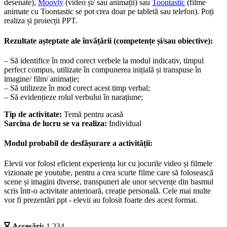
desenate),
Moovly
(video și/ sau animații) sau
Toontastic
(filme
animate cu Toontastic se pot crea doar pe tabletă sau telefon). Poți
realiza și proiecții PPT.
Rezultate așteptate ale învățării (competențe și/sau obiective):
– Să identifice în mod corect verbele la modul indicativ, timpul
perfect compus, utilizate în compunerea inițială și transpuse în
imagine/ film/ animație;
– Să utilizeze în mod corect acest timp verbal;
– Să evidențieze rolul verbului în narațiune;
Tip de activitate:
Temă pentru acasă
Sarcina de lucru se va realiza:
Individual
Modul probabil de desfășurare a activității:
Elevii vor folosi eficient experiența lor cu jocurile video și filmele
vizionate pe youtube, pentru a crea scurte filme care să folosească
scene și imagini diverse, transpuneri ale unor secvențe din basmul
scris într-o activitate anterioară, creație personală. Cele mai multe
vor fi prezentări ppt - elevii au folosit foarte des acest format.
Accesări:
1.234