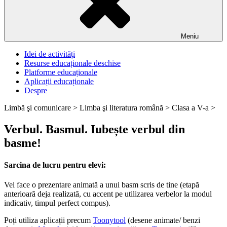
Meniu
Idei de activități
Resurse educaționale deschise
Platforme educaționale
Aplicații educaționale
Despre
Limbă şi comunicare >
Limba şi literatura română >
Clasa a V-a >
Verbul. Basmul. Iubește verbul din
basme!
Sarcina de lucru pentru elevi:
Vei face o prezentare animată a unui basm scris de tine (etapă
anterioară deja realizată, cu accent pe utilizarea verbelor la modul
indicativ, timpul perfect compus).
Poți utiliza aplicații precum
Toonytool
(desene animate/ benzi