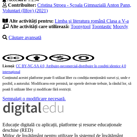
Contribuitor:
Cristina Stroea - Școala Gimnazială Anton Pann,
Voluntari (Ilfov) (2021)
Alte activități pentru:
Limba şi literatura română
Clasa a V-a
Alte activități care utilizează:
Toonytool
Toontastic
Moovly
Căutare avansată
Licență
:
CC BY-NC-SA 4.0, Atribuire-necomercial-distribuire în condiţii identice 4.0
internațional
Conținutul acestei platforme poate fi utilizat liber cu condiția menționării sursei și, unde e
posibil, a autorului. Modificarea este permisă, iar operele derivate trebuie, la rândul lor, să
poată fi utilizate liber și modificate fără restricții.
Semnalați o modificare necesară.
Educație digitală cu aplicații, platforme și resurse educaționale
deschise (RED)
Mijloc de învățământ pentru utilizare în sistemul de învățământ