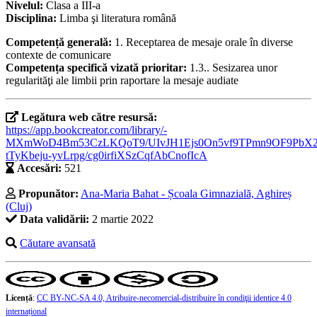
Nivelul:
Clasa a III-a
Disciplina:
Limba şi literatura română
Competență generală:
1. Receptarea de mesaje orale în diverse
contexte de comunicare
Competența specifică vizată prioritar:
1.3.. Sesizarea unor
regularităţi ale limbii prin raportare la mesaje audiate
Legătura web către resursă:
https://app.bookcreator.com/library/-
MXmWoD4Bm53CzLKQoT9/UIvJH1Ejs0On5vf9TPmn9OF9PbX2/
tTyKbeju-yvLrpg/cg0irfiXSzCqfAbCnofIcA
Accesări:
521
Propunător:
Ana-Maria Bahat - Școala Gimnazială, Aghireș
(Cluj)
Data validării:
2 martie 2022
Căutare avansată
Licență
:
CC BY-NC-SA 4.0, Atribuire-necomercial-distribuire în condiţii identice 4.0
internațional