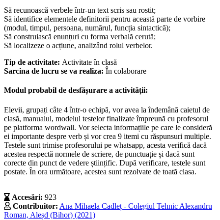
Să recunoască verbele într-un text scris sau rostit;
Să identifice elementele definitorii pentru această parte de vorbire
(modul, timpul, persoana, numărul, funcția sintactică);
Să construiască enunțuri cu forma verbală cerută;
Să localizeze o acțiune, analizând rolul verbelor.
Tip de activitate:
Activitate în clasă
Sarcina de lucru se va realiza:
În colaborare
Modul probabil de desfășurare a activității:
Elevii, grupați câte 4 într-o echipă, vor avea la îndemână caietul de
clasă, manualul, modelul testelor finalizate împreună cu profesorul
pe platforma wordwall. Vor selecta informațiile pe care le consideră
ei importante despre verb și vor crea 9 itemi cu răspunsuri multiple.
Testele sunt trimise profesorului pe whatsapp, acesta verifică dacă
acestea respectă normele de scriere, de punctuație și dacă sunt
corecte din punct de vedere științific. După verificare, testele sunt
postate. În ora următoare, acestea sunt rezolvate de toată clasa.
Accesări:
923
Contribuitor:
Ana Mihaela Cadleț - Colegiul Tehnic Alexandru
Roman, Aleșd (Bihor) (2021)