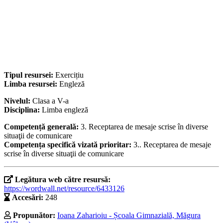
Tipul resursei:
Exercițiu
Limba resursei:
Engleză
Nivelul:
Clasa a V-a
Disciplina:
Limba engleză
Competență generală:
3. Receptarea de mesaje scrise în diverse
situaţii de comunicare
Competența specifică vizată prioritar:
3.. Receptarea de mesaje
scrise în diverse situaţii de comunicare
Legătura web către resursă:
https://wordwall.net/resource/6433126
Accesări:
248
Propunător:
Ioana Zaharioiu - Școala Gimnazială, Măgura