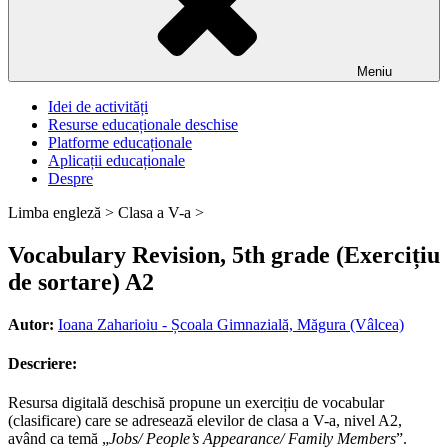
Meniu
Idei de activități
Resurse educaționale deschise
Platforme educaționale
Aplicații educaționale
Despre
Limba engleză >
Clasa a V-a >
Vocabulary Revision, 5th grade (Exercițiu
de sortare) A2
Autor:
Ioana Zaharioiu - Școala Gimnazială, Măgura (Vâlcea)
Descriere:
Resursa digitală deschisă propune un exercițiu de vocabular
(clasificare) care se adresează elevilor de clasa a V-a, nivel A2,
având ca temă „
Jobs/ People’s Appearance/ Family Members
”.